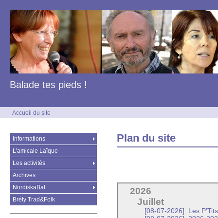
Balade tes pieds !
Accueil du site
Plan du site
Informations
L’amicale Laïque
Les activités
Archives
NordiskaBal
2026
Bréty Trad&Folk
Juillet
[08-07-2026]
Les P’Tit