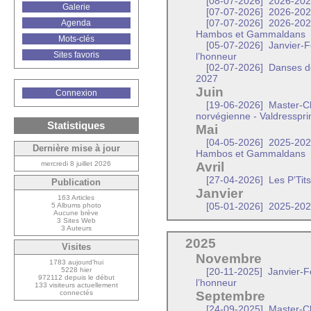
[08-07-2026]
2026-2027 
Galerie
[07-07-2026]
2026-2027 
Agenda
[07-07-2026]
2026-2027
Hambos et Gammaldans
Mots-clés
[05-07-2026]
Janvier-Fé
Sites favoris
l’honneur
[02-07-2026]
Danses de
2027
Juin
Connexion
[19-06-2026]
Master-Cla
norvégienne - Valdresspr
Statistiques
Mai
[04-05-2026]
2025-2026
Dernière mise à jour
Hambos et Gammaldans
mercredi 8 juillet 2026
Avril
[27-04-2026]
Les P’Tit
Publication
Janvier
163 Articles
5 Albums photo
[05-01-2026]
2025-2026
Aucune brève
3 Sites Web
3 Auteurs
2025
Visites
Novembre
1783 aujourd’hui
5228 hier
[20-11-2025]
Janvier-F
972112 depuis le début
l’honneur
133 visiteurs actuellement
connectés
Septembre
[24-09-2025]
Master-Cla