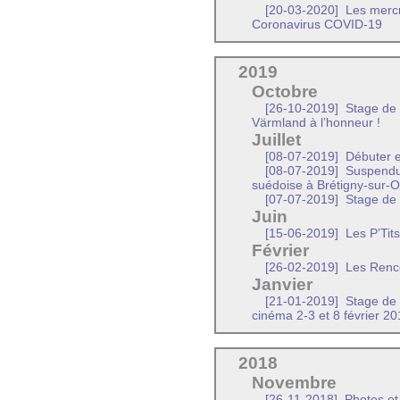
[20-03-2020]
Les mercr
Coronavirus COVID-19
2019
Octobre
[26-10-2019]
Stage de d
Värmland à l’honneur !
Juillet
[08-07-2019]
Débuter e
[08-07-2019]
Suspendu 
suédoise à Brétigny-sur-
[07-07-2019]
Stage de 
Juin
[15-06-2019]
Les P’Tit
Février
[26-02-2019]
Les Renco
Janvier
[21-01-2019]
Stage de 
cinéma 2-3 et 8 février 2
2018
Novembre
[26-11-2018]
Photos et