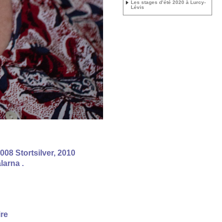
Les stages d’été 2020 à Lurcy-
Lévis
8 Stortsilver, 2010
larna .
ire