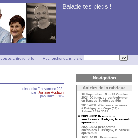
Balade tes pieds !
oises à Brétigny, le
Rechercher dans le site
Navigation
Articles de la rubrique
dimanche 7 novembre 2021
par
Josiane Rostagni
28 Septembre - 5 et 19 Octobre
popularité : 30%
2024 Débuter, se perfectionner
en Danses Suédoises (9h)
2010-2011 - Danses suédoises
à Brétigny sur Orge (91) -
Saison 2010-2011
2021-2022 Rencontres
suédoises à Brétigny, le samedi
après-midi
2022-2023 Rencontres
suédoises à Brétigny, le samedi
après-midi
2024-2025 - Rencontres