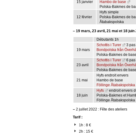
15 janvier
Hambo de base
Polska-Bakmes de ba
Hyfs simple
12 février
Polska-Bakmes de ba
Åtabakspolska
–
19 mars, 23 avril, 21 mai et 18 juin
Débutants 1h
Schottis i Turer
3 pas
19 mars
Bondpolska från Överh
Polska-Bakmes de bas
Schottis i Turer
6 pas
23 avril
Bondpolska från Överh
Polska-Bakmes de bas
Hyfs endroit envers
21 mai
Hambo de base
Föllinge Åtabakspolska
Hyfs
endroit envers 
18 juin
Polska-Bakmes et Ham
Föllinge Åtabakspolska
–
2 juillet 2022 : Fête des ateliers
Tarif :
1h : 8 €
2h : 15 €