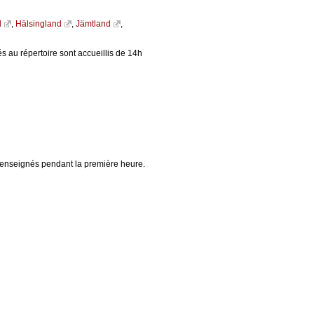
d
,
Hälsingland
,
Jämtland
,
és au répertoire sont accueillis de 14h
 enseignés pendant la première heure.