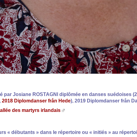
é par Josiane ROSTAGNI diplômée en danses suédoises (200
,
2018 Diplomdanser från Hede
), 2019 Diplomdanser från Da
llée des martyrs irlandais
s « débutants » dans le répertoire ou « initiés » au réperto