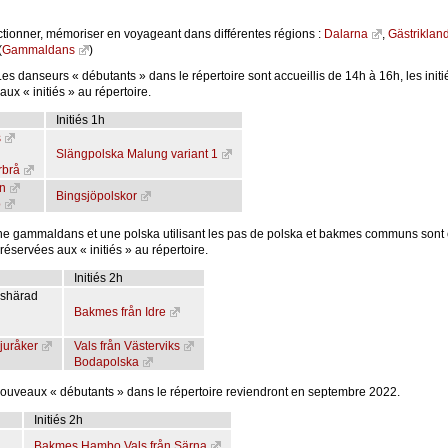
ctionner, mémoriser en voyageant dans différentes régions :
Dalarna
,
Gästriklan
(
Gammaldans
)
Les danseurs « débutants » dans le répertoire sont accueillis de 14h à 16h, les initi
ux « initiés » au répertoire.
Initiés 1h
s
Slängpolska Malung variant 1
rbrå
n
Bingsjöpolskor
ö
ne gammaldans et une polska utilisant les pas de polska et bakmes communs sont
éservées aux « initiés » au répertoire.
Initiés 2h
kshärad
Bakmes från Idre
juråker
Vals från Västerviks
Bodapolska
nouveaux « débutants » dans le répertoire reviendront en septembre 2022.
Initiés 2h
Bakmes Hambo Vals från Särna