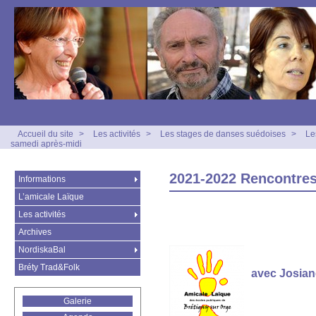
Accueil du site
>
Les activités
>
Les stages de danses suédoises
>
Le
samedi après-midi
2021-2022 Rencontres
Informations
L’amicale Laïque
Les activités
Archives
NordiskaBal
Bréty Trad&Folk
avec
Josia
Galerie