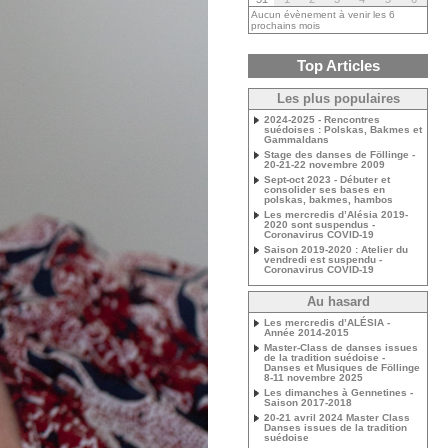
Aucun évènement à venir les 6
prochains mois
Top Articles
Les plus populaires
2024-2025 - Rencontres
suédoises : Polskas, Bakmes et
Gammaldans
Stage des danses de Föllinge -
20-21-22 novembre 2009
Sept-oct 2023 - Débuter et
consolider ses bases en
polskas, bakmes, hambos
Les mercredis d’Alésia 2019-
2020 sont suspendus -
Coronavirus COVID-19
Saison 2019-2020 : Atelier du
vendredi est suspendu -
Coronavirus COVID-19
Au hasard
Les mercredis d’ALÉSIA -
Année 2014-2015
Master-Class de danses issues
de la tradition suédoise -
Danses et Musiques de Föllinge
8-11 novembre 2025
Les dimanches à Gennetines -
Saison 2017-2018
20-21 avril 2024 Master Class
Danses issues de la tradition
suédoise