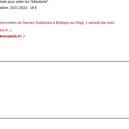
uite pour aider les "débutants"
atoire, 2021-2022 : 18 €
Rencontres de Danses Suédoises à Brétigny-sur-Orge, 1 samedi par mois.
oo.fr
detespieds.fr/