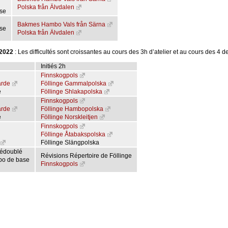
Polska från Älvdalen
se
Bakmes Hambo Vals från Särna
se
Polska från Älvdalen
 2022
: Les difficultés sont croissantes au cours des 3h d’atelier et au cours des 4 
Initiés 2h
Finnskogpols
ärde
Föllinge Gammalpolska
e
Föllinge Shlakapolska
Finnskogpols
ärde
Föllinge Hambopolska
e
Föllinge Norskleitjen
Finnskogpols
Föllinge Åtabakspolska
Föllinge Slängpolska
dédoublé
Révisions Répertoire de Föllinge
bo de base
Finnskogpols