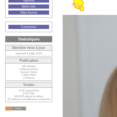
Agenda
Mots-clés
Sites favoris
Connexion
Statistiques
Dernière mise à jour
mercredi 8 juillet 2026
Publication
163 Articles
5 Albums photo
Aucune brève
3 Sites Web
3 Auteurs
Visites
2130 aujourd’hui
4722 hier
981328 depuis le début
28 visiteurs actuellement connectés