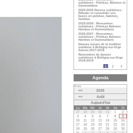
suédoises : Polskas, Bakmes et
Gammaldans
2025-2026 Danses suédoises :
Débuter et consolider ses
bases en polskas, bakmes,
hambos
2025-2026 : Rencontres
suédoises - Polskas Bakmes
Hambos et Gammaldans
2026-2027 : Rencontres
suédoises - Polskas Bakmes
Hambos et Gammaldans
Danses issues de la tradition
suédoise à Brétigny-sur-Orge
Saison 2017-2018
Rencontres de danses
suédoises à Brétigny-sur-Orge
2018-2019
1
2
3
Agenda
Array
<<
2026
<<
Août
Aujourd’hui
Lu
Ma
Me
Je
Ve
Sa
Di
27
28
29
30
31
1
2
3
4
5
6
7
8
9
10
11
12
13
14
15
16
17
18
19
20
21
22
23
24
25
26
27
28
29
30
31
1
2
3
4
5
6