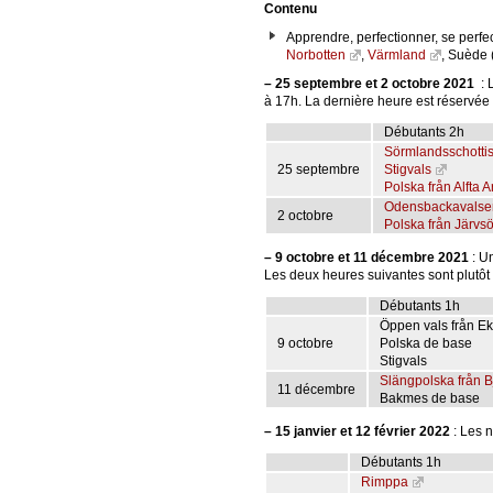
Contenu
Apprendre, perfectionner, se perfe
Norbotten
,
Värmland
, Suède 
–
25 septembre et 2 octobre 2021
: 
à 17h. La dernière heure est réservée a
Débutants 2h
Sörmlandsschotti
25 septembre
Stigvals
Polska från Alfta A
Odensbackavalse
2 octobre
Polska från Järvs
–
9 octobre et 11 décembre 2021
: U
Les deux heures suivantes sont plutôt r
Débutants 1h
Öppen vals från E
9 octobre
Polska de base
Stigvals
Slängpolska från B
11 décembre
Bakmes de base
–
15 janvier et 12 février 2022
: Les 
Débutants 1h
Rimppa