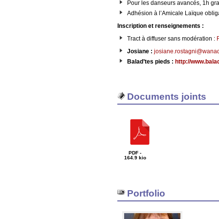
Pour les danseurs avancés, 1h grat
Adhésion à l’Amicale Laïque oblig
Inscription et renseignements :
Tract à diffuser sans modération :
Josiane :
josiane.rostagni@wanad
Balad’tes pieds :
http://www.bala
Documents joints
PDF -
164.9 kio
Portfolio