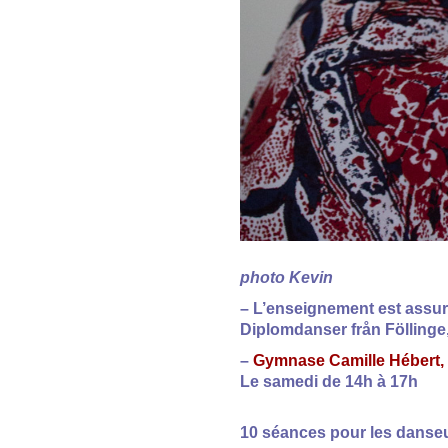
photo Kevin
–
L’enseignement est assur
Diplomdanser från Föllinge
–
Gymnase Camille Hébert, a
Le samedi de 14h à 17h
10 séances pour les danseur