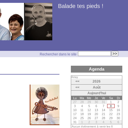
Balade tes pieds !
Rechercher dans le site
Agenda
Array
<<
2026
<<
Août
Aujourd’hui
Lu
Ma
Me
Je
Ve
Sa
Di
27
28
29
30
31
1
2
3
4
5
6
7
8
9
10
11
12
13
14
15
16
17
18
19
20
21
22
23
24
25
26
27
28
29
30
31
1
2
3
4
5
6
Aucun évènement à venir les 6