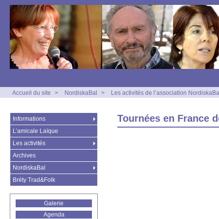
Accueil du site
>
NordiskaBal
>
Les activités de l’association NordiskaBa
Tournées en France d
Informations
L’amicale Laïque
Les activités
Archives
NordiskaBal
Bréty Trad&Folk
Galerie
Agenda