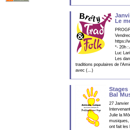
Janvi
Le m
PROG
Vendred
https:/
*- 20h 
Luc Lar
Les dan
traditions populaires de l’A
avec (…)
Stages
Bal Mus
27 Janvier 
Intervenant
Julie la M
musiques, 
ont fait le