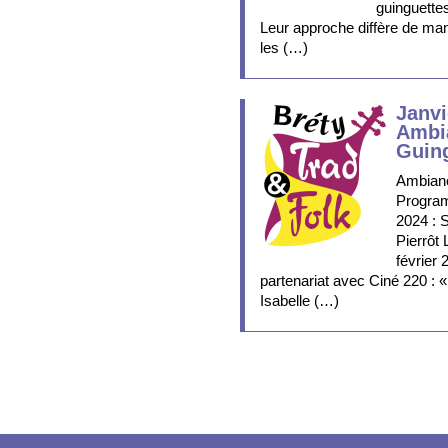
guinguette
Leur approche diffère de man
les (…)
Janvi
Ambi
Guing
Ambianc
Program
2024 : 
Pierrôt 
février 
partenariat avec Ciné 220 : 
Isabelle (…)