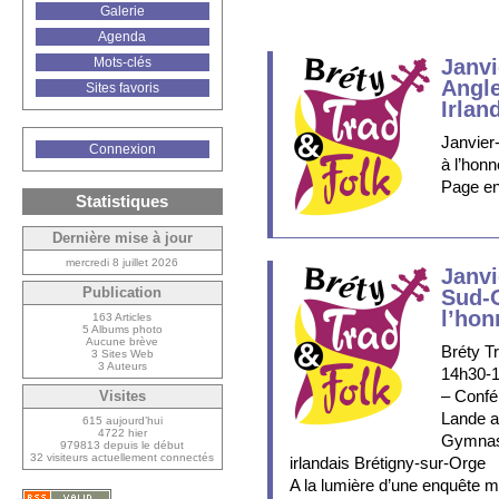
Galerie
Agenda
Mots-clés
Janvi
Angle
Sites favoris
Irlan
Janvier-
Connexion
à l’honn
Page en 
Statistiques
Dernière mise à jour
mercredi 8 juillet 2026
Janvi
Publication
Sud-O
l’hon
163 Articles
5 Albums photo
Aucune brève
Bréty T
3 Sites Web
3 Auteurs
14h30-
– Confé
Visites
Lande a
615 aujourd’hui
4722 hier
Gymnase
979813 depuis le début
32 visiteurs actuellement connectés
irlandais Brétigny-sur-Orge
A la lumière d’une enquête 