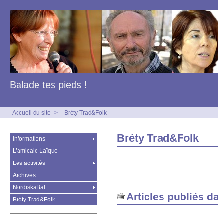
Balade tes pieds !
Accueil du site
>
Bréty Trad&Folk
Bréty Trad&Folk
Informations
L’amicale Laïque
Les activités
Archives
NordiskaBal
Articles publiés d
Bréty Trad&Folk