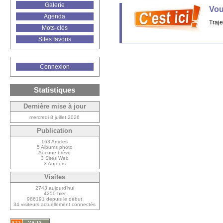
Galerie
Vou
Agenda
Traje
Mots-clés
Sites favoris
Connexion
Statistiques
Dernière mise à jour
mercredi 8 juillet 2026
Publication
163 Articles
5 Albums photo
Aucune brève
3 Sites Web
3 Auteurs
Visites
2743 aujourd’hui
4250 hier
986191 depuis le début
34 visiteurs actuellement connectés