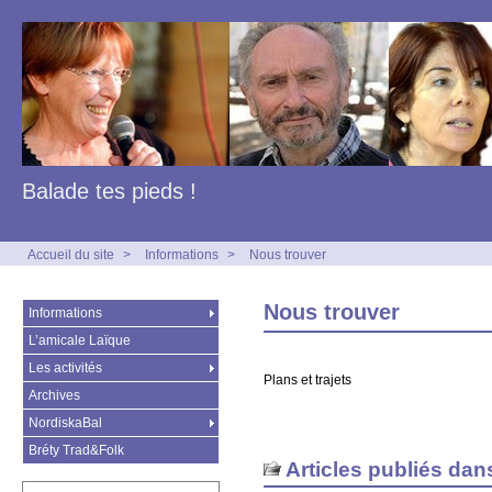
Balade tes pieds !
Accueil du site
>
Informations
>
Nous trouver
Nous trouver
Informations
L’amicale Laïque
Les activités
Plans et trajets
Archives
NordiskaBal
Bréty Trad&Folk
Articles publiés dan