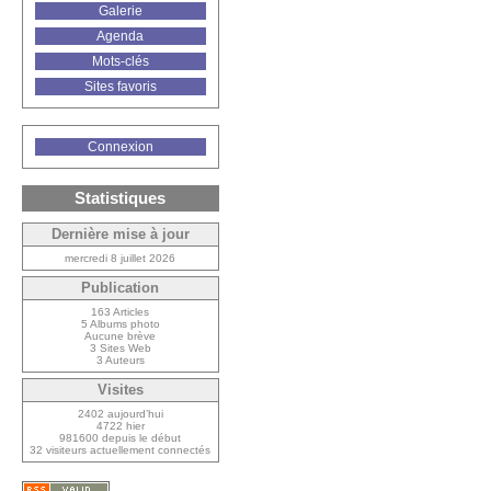
Galerie
Agenda
Mots-clés
Sites favoris
Connexion
Statistiques
Dernière mise à jour
mercredi 8 juillet 2026
Publication
163 Articles
5 Albums photo
Aucune brève
3 Sites Web
3 Auteurs
Visites
2402 aujourd’hui
4722 hier
981600 depuis le début
32 visiteurs actuellement connectés