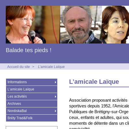
Balade tes pieds !
Accueil du site
>
L’amicale Laïque
L’amicale Laïque
Informations
L’amicale Laïque
Les activités
Association proposant activités a
Archives
sportives depuis 1952, l’Amical
NordiskaBal
Publiques de Brétigny-sur-Orge
ceux, enfants et adultes, qui so
Bréty Trad&Folk
moments de détente dans un cli
convivialité.