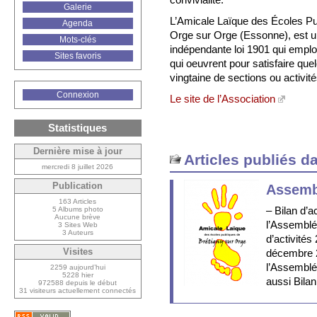
Galerie
L’Amicale Laïque des Écoles Pu
Agenda
Orge sur Orge (Essonne), est u
Mots-clés
indépendante loi 1901 qui emplo
Sites favoris
qui oeuvrent pour satisfaire qu
vingtaine de sections ou activité
Connexion
Le site de l’Association
Statistiques
Dernière mise à jour
Articles publiés d
mercredi 8 juillet 2026
Publication
Assemb
163 Articles
– Bilan d’a
5 Albums photo
Aucune brève
l’Assemblé
3 Sites Web
3 Auteurs
d’activité
Visites
décembre 20
l’Assemblé
2259 aujourd’hui
5228 hier
aussi Bilan
972588 depuis le début
31 visiteurs actuellement connectés