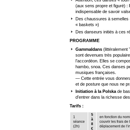
(aux sens propre et figuré) : P
indispensable de savoir valse
Des chaussures à semelles du
« baskets »)
Des danseurs initiés à ces 
PROGRAMME
Gammaldans
(littéralement
sont devenues très populaires
l’accordéon. Elles se compos
hambo, snoa. Ces danses pe
musiques françaises.
— Cette entrée vous donnera
et de posture que nous ne p
Initiation à la Polska
de base
d’entrer dans la richesse des
Tarifs :
5
1
en fonction du nomb
à
séance
couvrir les frais de 
8
(2h)
déplacement de l’i
€