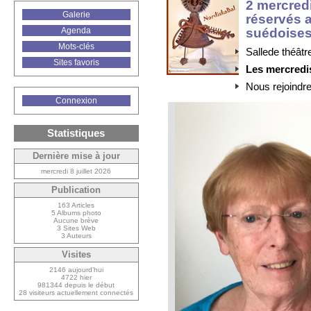
2 mercredi
Galerie
réservés 
suédoise
Agenda
Mots-clés
Sallede théâtr
Sites favoris
Les mercredis
Nous rejoindre
Connexion
Statistiques
Dernière mise à jour
mercredi 8 juillet 2026
Publication
163 Articles
5 Albums photo
Aucune brève
3 Sites Web
3 Auteurs
Visites
2146 aujourd’hui
4722 hier
981344 depuis le début
28 visiteurs actuellement connectés