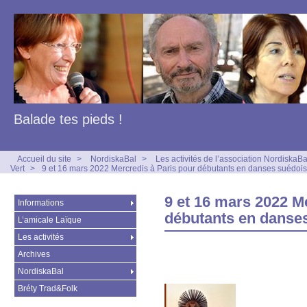
Balade tes pieds !
Accueil du site
>
NordiskaBal
>
Les activités de l’association NordiskaBa
Vert
>
9 et 16 mars 2022 Mercredis à Paris pour débutants en danses suédoi
9 et 16 mars 2022 M
Informations
débutants en danse
L’amicale Laïque
Les activités
Archives
NordiskaBal
Bréty Trad&Folk