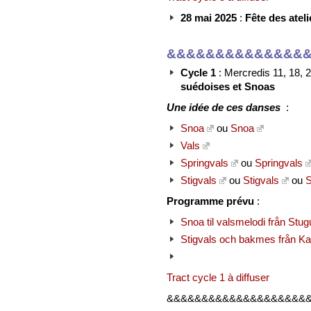
28 mai 2025
:
Fête des ateli
&&&&&&&&&&&&&&
Cycle 1
: Mercredis 11, 18,
suédoises et Snoas
Une idée de ces danses
:
Snoa
ou
Snoa
Vals
Springvals
ou
Springvals
Stigvals
ou
Stigvals
ou
S
Programme prévu
:
Snoa til valsmelodi från Stu
Stigvals och bakmes från Kal
Tract cycle 1 à diffuser
&&&&&&&&&&&&&&&&&&&&