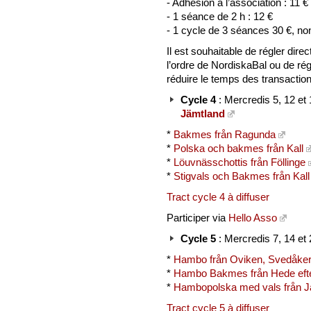
- Adhésion à l’association : 11 € 
- 1 séance de 2 h : 12 €
- 1 cycle de 3 séances 30 €, n
Il est souhaitable de régler dir
l’ordre de NordiskaBal ou de ré
réduire le temps des transaction
Cycle 4
: Mercredis 5, 12 e
Jämtland
*
Bakmes från Ragunda
*
Polska och bakmes från Kall
*
Löuvnässchottis från Föllinge
*
Stigvals och Bakmes från Kall
Tract cycle 4 à diffuser
Participer via
Hello Asso
Cycle 5
: Mercredis 7, 14 et
*
Hambo från Oviken, Svedåker
*
Hambo Bakmes från Hede ef
*
Hambopolska med vals från J
Tract cycle 5 à diffuser