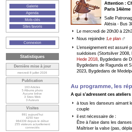
Attention : C
Galerie
Paris 14ième
Agenda
Salle Patronag
Mots-clés
Alésia - Bus 3
Sites favoris
Le mercredi de 20h30 à 22h
Nous rejoindre :
Le plan
Connexion
L’enseignement est assuré
suédoises (Stortsilver 2008
Statistiques
Hede 2018
, Bygdedans de Da
Bygdedans de Ragunda et S
Dernière mise à jour
2023, Bygdedans de Medelp
mercredi 8 juillet 2026
Publication
Au programme, les rép
163 Articles
5 Albums photo
A qui s’adressent ces ateliers
Aucune brève
3 Sites Web
3 Auteurs
à tous les danseurs aimant 
Visites
couple
891 aujourd’hui
il est nécessaire de :
4250 hier
984339 depuis le début
Être à l’aise dans les danse
255 visiteurs actuellement
Maîtriser la valse (pas, dép
connectés