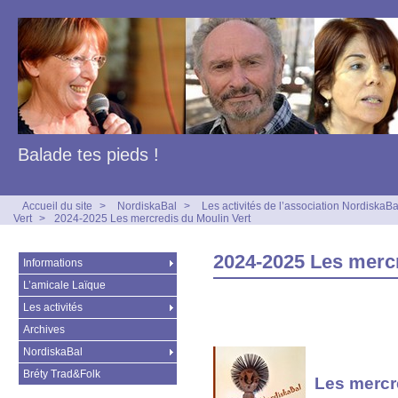
Balade tes pieds !
Accueil du site
>
NordiskaBal
>
Les activités de l’association NordiskaBa
Vert
>
2024-2025 Les mercredis du Moulin Vert
2024-2025 Les mercr
Informations
L’amicale Laïque
Les activités
Archives
NordiskaBal
Bréty Trad&Folk
Les mercr