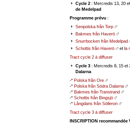
Cycle 2
: Mercredis 13, 20 
de Medelpad
Programme prévu
:
Senpolska från Torp
Bakmes från Haverö
Snurrbocken från Medelpad
Schottis från Haverö
et l
a 
Tract cycle 2 à diffuser
Cycle 3
: Mercredis 8, 15 et 
Dalarna
-*
Polska från Ore
-*
Polska från Södra Dalarna
-*
Bakmes från Transtrand
-*
Schottis från Bingsjö
-*
Långdans från Sölleron
Tract cycle 3 à diffuser
INSCRIPTION recommandée 