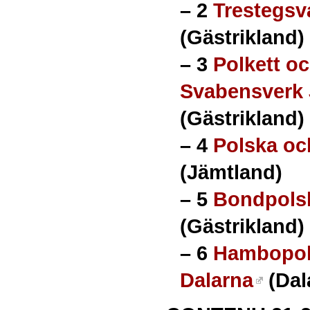
–
2
Trestegsv
(Gästrikland)
–
3
Polkett o
Svabensverk 
(Gästrikland)
–
4
Polska oc
(Jämtland)
–
5
Bondpolsk
(Gästrikland)
–
6
Hambopols
Dalarna
(Dal