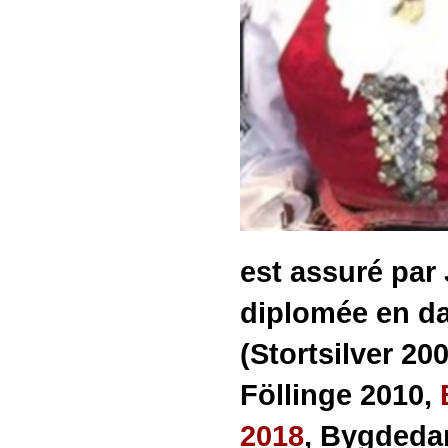
est assuré pa
diplomée en d
(Stortsilver 2
Föllinge 2010,
2018
, Bygdeda