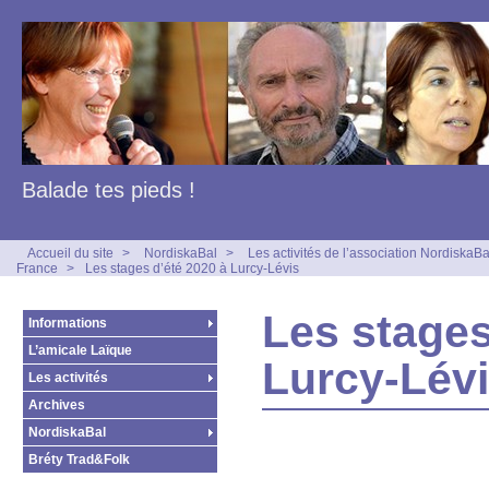
Balade tes pieds !
Accueil du site
>
NordiskaBal
>
Les activités de l’association NordiskaBa
France
>
Les stages d’été 2020 à Lurcy-Lévis
Les stages
Informations
L’amicale Laïque
Lurcy-Lév
Les activités
Archives
NordiskaBal
Bréty Trad&Folk