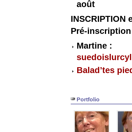
août
INSCRIPTION 
Pré-inscriptio
Martine :
suedoislurcy
Balad’tes pie
Portfolio