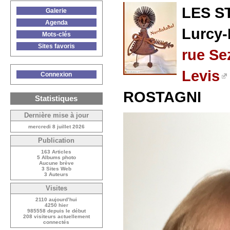
LES ST
Galerie
Agenda
Lurcy-
Mots-clés
Sites favoris
rue Se
Levis
Connexion
ROSTAGNI
Statistiques
Dernière mise à jour
mercredi 8 juillet 2026
Publication
163 Articles
5 Albums photo
Aucune brève
3 Sites Web
3 Auteurs
Visites
2110 aujourd’hui
4250 hier
985558 depuis le début
208 visiteurs actuellement
connectés