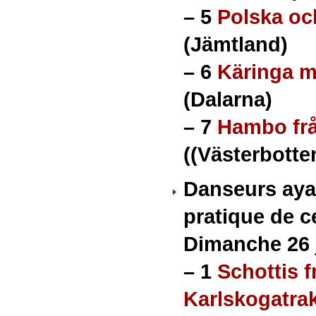
–
5
Polska oc
(Jämtland)
–
6
Käringa m
(Dalarna)
–
7
Hambo frå
((Västerbotte
Danseurs aya
pratique de c
Dimanche 26 j
–
1
Schottis f
Karlskogatra