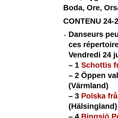
Boda, Ore, Orsa
CONTENU 24-25-
Danseurs peu
ces répertoire
Vendredi 24 ju
–
1
Schottis f
–
2 Öppen val
(Värmland)
–
3
Polska frå
(Hälsingland)
–
4
Bingsjö P