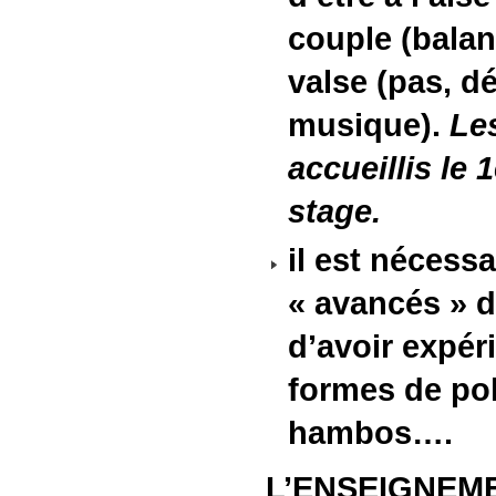
couple (balanc
valse (pas, d
musique).
Le
accueillis le 
stage.
il est nécessa
« avancés » d
d’avoir expér
formes de po
hambos….
L’ENSEIGNEM