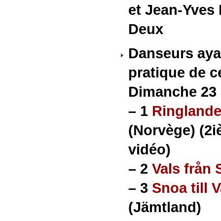
et Jean-Yves
Deux
Danseurs aya
pratique de c
Dimanche 23 
–
1
Ringlande
(Norvège) (2i
vidéo)
–
2
Vals från 
–
3
Snoa till 
(Jämtland)