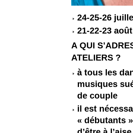
24-25-26 juill
21-22-23 août
A QUI S’ADRE
ATELIERS ?
à tous les da
musiques sué
de couple
il est nécessa
« débutants »
d’être à l’ai