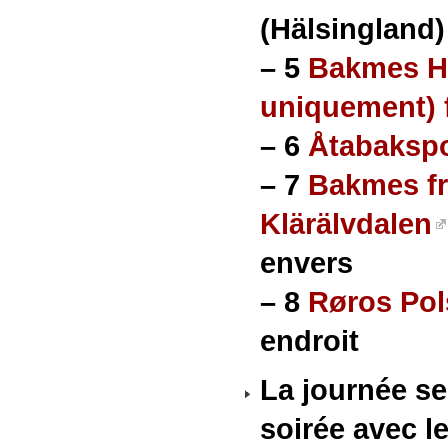
(Hälsingland)
–
5
Bakmes Ha
uniquement) f
–
6
Åtabaksp
–
7
Bakmes fr
Klärälvdalen
envers
–
8
Røros Pol
endroit
La journée se
soirée avec 