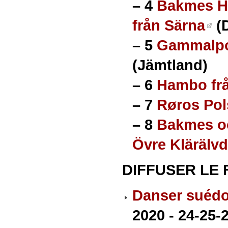
–
4
Bakmes H
från Särna
(D
–
5
Gammalpol
(Jämtland)
–
6
Hambo frå
–
7
Røros Pol
–
8
Bakmes oc
Övre Klärälv
DIFFUSER LE 
Danser suédo
2020 - 24-25-2