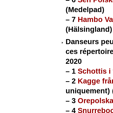
(Medelpad)
–
7
Hambo Val
(Hälsingland)
Danseurs peu
ces répertoir
2020
–
1
Schottis i
–
2
Kagge fr
uniquement) 
–
3
Orepolsk
–
4
Snurreboc