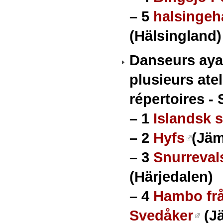
–
5
halsingeh
(Hälsingland)
Danseurs ayan
plusieurs ate
répertoires - 
–
1
Islandsk s
–
2
Hyfs
(Jäm
–
3
Snurreval
(Härjedalen)
–
4
Hambo frå
Svedåker
(J