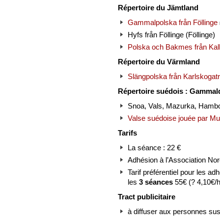
Répertoire du Jämtland
Gammalpolska från Föllinge
Hyfs från Föllinge (Föllinge)
Polska och Bakmes från Kal
Répertoire du Värmland
Slängpolska från Karlskogat
Répertoire suédois : Gammal
Snoa, Vals, Mazurka, Hamb
Valse suédoise jouée par M
Tarifs
La séance : 22 €
Adhésion à l’Association Nord
Tarif préférentiel pour les ad
les
3 séances
55€ (? 4,10€/h
Tract publicitaire
à diffuser aux personnes sus