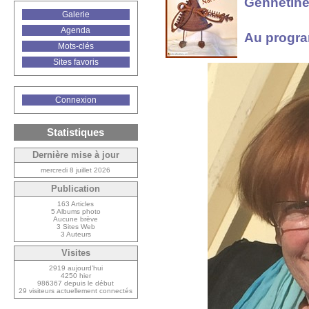
Gennetine
Galerie
Agenda
Au progra
Mots-clés
Sites favoris
Connexion
Statistiques
Dernière mise à jour
mercredi 8 juillet 2026
Publication
163 Articles
5 Albums photo
Aucune brève
3 Sites Web
3 Auteurs
Visites
2919 aujourd’hui
4250 hier
986367 depuis le début
29 visiteurs actuellement connectés