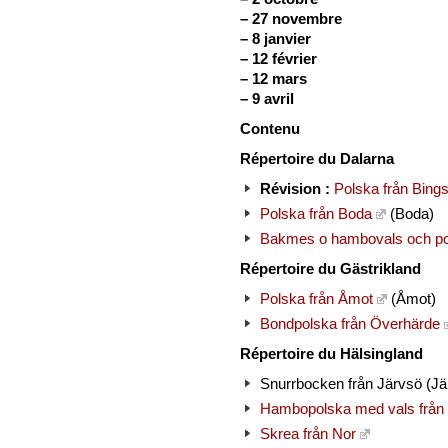
–
27 novembre
–
8 janvier
–
12 février
–
12 mars
–
9 avril
Contenu
Répertoire du Dalarna
Révision :
Polska från Bings
Polska från Boda
(Boda)
Bakmes o hambovals och pol
Répertoire du Gästrikland
Polska från Åmot
(Åmot)
Bondpolska från Överhärde
Répertoire du Hälsingland
Snurrbocken från Järvsö (Jä
Hambopolska med vals från
Skrea från Nor