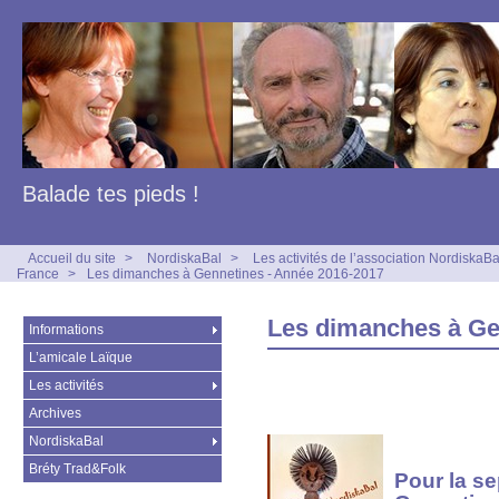
Balade tes pieds !
Accueil du site
>
NordiskaBal
>
Les activités de l’association NordiskaBa
France
>
Les dimanches à Gennetines - Année 2016-2017
Les dimanches à Ge
Informations
L’amicale Laïque
Les activités
Archives
NordiskaBal
Bréty Trad&Folk
Pour la s