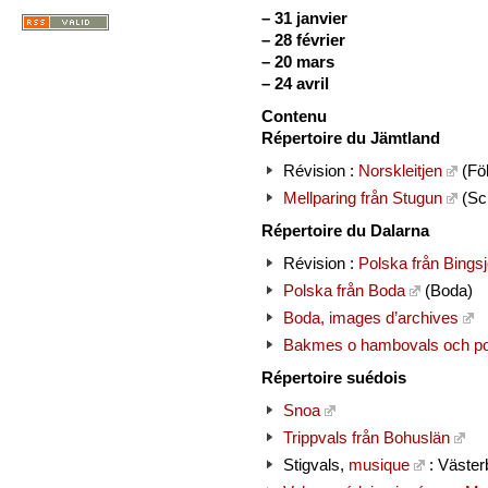
–
31 janvier
–
28 février
–
20 mars
–
24 avril
Contenu
Répertoire du Jämtland
Révision :
Norskleitjen
(Föl
Mellparing från Stugun
(Sch
Répertoire du Dalarna
Révision :
Polska från Bings
Polska från Boda
(Boda)
Boda, images d’archives
Bakmes o hambovals och pol
Répertoire suédois
Snoa
Trippvals från Bohuslän
Stigvals,
musique
: Väster