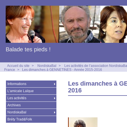
Balade tes pieds !
Accueil du site
>
NordiskaBal
>
Les activités de l’association NordiskaBa
France
>
Les dimanches à GENNETINES - Année 2015-2016
Les dimanches à G
Informations
2016
L’amicale Laïque
Les activités
Archives
NordiskaBal
Bréty Trad&Folk