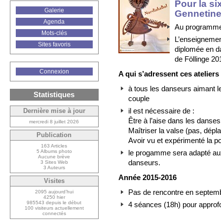
Pour la s
Galerie
Gennetine
Agenda
Au programme,
Mots-clés
L’enseigneme
Sites favoris
diplomée en d
de Föllinge 20
Connexion
A qui s’adressent ces ateliers
à tous les danseurs aimant 
Statistiques
couple
il est nécessaire de :
Dernière mise à jour
Être à l’aise dans les danse
mercredi 8 juillet 2026
Maîtriser la valse (pas, dép
Publication
Avoir vu et expérimenté la p
163 Articles
le progamme sera adapté aux
5 Albums photo
Aucune brève
danseurs.
3 Sites Web
3 Auteurs
Année 2015-2016
Visites
Pas de rencontre en septem
2095 aujourd’hui
4250 hier
985543 depuis le début
4 séances (18h) pour approfo
100 visiteurs actuellement
connectés