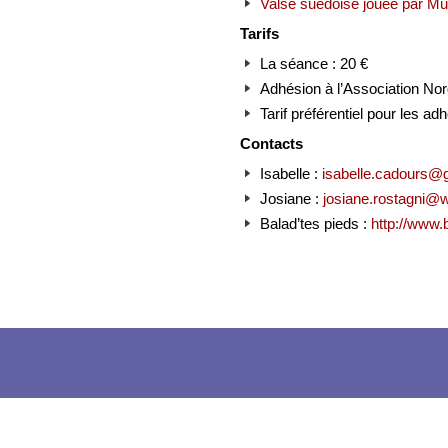
Valse suédoise jouée par M
Tarifs
La séance : 20 €
Adhésion à l’Association Nord
Tarif préférentiel pour les a
Contacts
Isabelle :
isabelle.cadours@
Josiane :
josiane.rostagni@
Balad’tes pieds :
http://www.