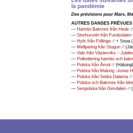
la pandémie
Des prévisions pour Mars, Mai
AUTRES DANSES PRÉVUES
—
Hambo Bakmes från Hede
—
Storhurveln från Funäsdalen
—
Hyfs från Föllinge
+ Snoa (
—
Mellparing från Stugun
(Jä
—
Vals från Västerviks – Jubil
—
Polkettering hambo och bakme
—
Polska från Åmot
(Hälsing
—
Polska från Malung -Jonas 
—
Polska från Södra Dalarna
—
Polska och Bakmes från Idr
—
Senpolska från Gimdalen
(