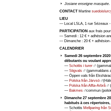
Josiane enseigne masquée
.
CONTACT
Martine
suedoislur
LIEU
— Local LSLA, 1 rue Sézeaux
PARTICIPATION
aux frais pou
— Samedi : 12 € + adhésion annu
— Dimanche : 20 € + adhésion an
CALENDRIER
Samedi 26 septembre 2020
débutants ou voulant appr
—
Schottis i turer
(gammald
—
Stigvals
(gammaldans av
— Öppen vals från Ekshärad
—
Polska från Järvsö
(Häl
—
Polska från Alfta-Arbrå
(
—
Bakmes
commun (polska
Dimanche 27 septembre 2
habitués à ces répertoires,
— Schottis
Mellparing från 