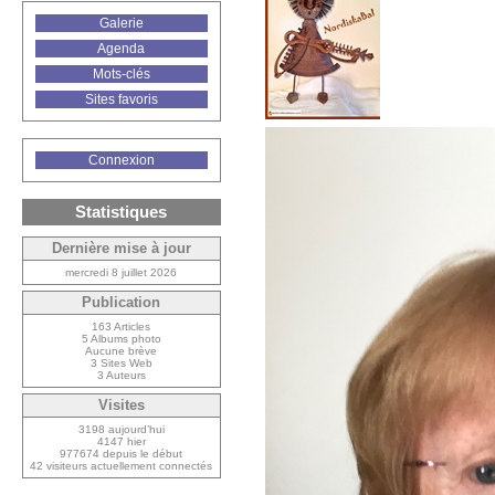
Galerie
Agenda
Mots-clés
Sites favoris
Connexion
Statistiques
Dernière mise à jour
mercredi 8 juillet 2026
Publication
163 Articles
5 Albums photo
Aucune brève
3 Sites Web
3 Auteurs
Visites
3198 aujourd’hui
4147 hier
977674 depuis le début
42 visiteurs actuellement connectés