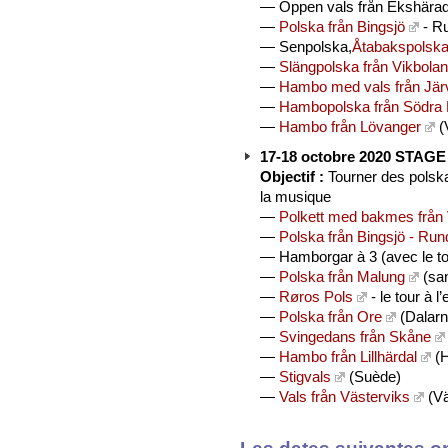
— Öppen vals från Ekshärad
—
Polska från Bingsjö
- Ru
— Senpolska,
Åtabakspolska 
—
Slängpolska från Vikbolan
—
Hambo med vals från Jär
—
Hambopolska från Södra 
—
Hambo från Lövanger
(
17-18 octobre 2020 STAGE 
Objectif :
Tourner des polska
la musique
—
Polkett med bakmes från
—
Polska från Bingsjö - Run
— Hamborgar à 3 (avec le to
—
Polska från Malung
(san
—
Røros Pols
- le tour à 
—
Polska från Ore
(Dalarn
—
Svingedans från Skåne
—
Hambo från Lillhärdal
(H
—
Stigvals
(Suède)
—
Vals från Västerviks
(Vä
Les dates suivantes on