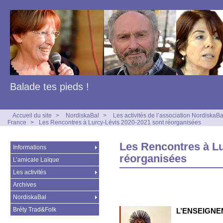
Balade tes pieds !
Accueil du site
>
NordiskaBal
>
Les activités de l’association NordiskaBa
France
>
Les Rencontres à Lurcy-Lévis 2020-2021 sont réorganisées
Les Rencontres à Lu
Informations
réorganisées
L’amicale Laïque
Les activités
Archives
NordiskaBal
Bréty Trad&Folk
L’ENSEIGN