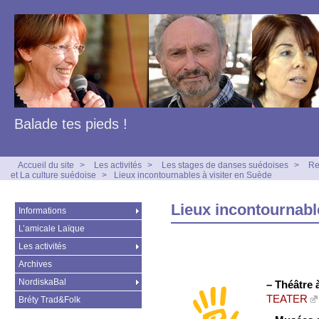
Balade tes pieds !
Accueil du site
>
Les activités
>
Les stages de danses suédoises
>
Re
et La culture suédoise
>
Lieux incontournables à visiter en Suède
Lieux incontournabl
Informations
L’amicale Laïque
Les activités
Archives
NordiskaBal
–
Théâtre 
TEATER
Bréty Trad&Folk