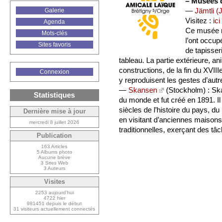
–
Musées de
—
Jämtli (
Galerie
Visitez :
ici
Agenda
Ce musée re
Mots-clés
l’ont occup
Sites favoris
de tapisser
tableau. La partie extérieure, an
constructions, de la fin du XVII
Connexion
y reproduisent les gestes d’autre
—
Skansen
(Stockholm) : Ska
Statistiques
du monde et fut créé en 1891. I
siècles de l’histoire du pays, d
Dernière mise à jour
en visitant d’anciennes maison
mercredi 8 juillet 2026
traditionnelles, exerçant des tâ
Publication
163 Articles
5 Albums photo
Aucune brève
3 Sites Web
3 Auteurs
Visites
2253 aujourd’hui
4722 hier
981451 depuis le début
31 visiteurs actuellement connectés