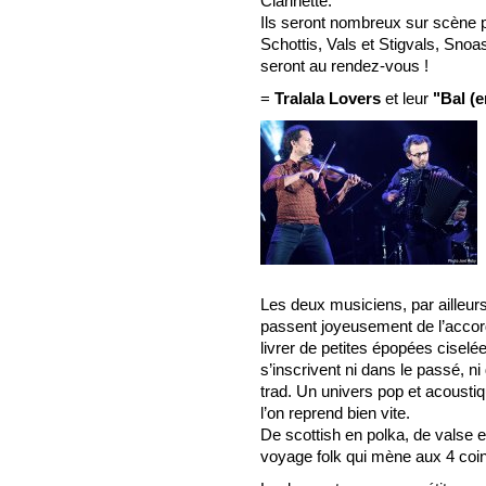
Clarinette.
Ils seront nombreux sur scène
Schottis, Vals et Stigvals, Sn
seront au rendez-vous !
=
Tralala Lovers
et leur
"Bal (e
Les deux musiciens, par aille
passent joyeusement de l’accor
livrer de petites épopées ciselé
s’inscrivent ni dans le passé, n
trad. Un univers pop et acousti
l’on reprend bien vite.
De scottish en polka, de valse e
voyage folk qui mène aux 4 coin