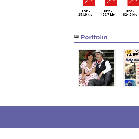
PDF -
PDF -
PDF -
153.9 kio
450.7 kio
824.5 kio
Portfolio