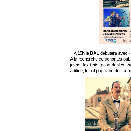
= A 15h le
BAL
débutera avec
«
A la recherche de sonorités oubl
javas, fox-trots, paso-dobles, v
artifice, le bal populaire des a