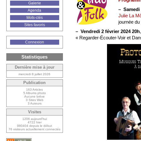
Galerie
–
Samedi 2
Agenda
Julie La M
Mots-clés
journée du 
Sites favoris
–
Vendredi 2 février 2024 20h
« Regarder-Écouter-Voir et Dan
Connexion
Statistiques
Dernière mise à jour
mercredi 8 juillet 2026
Publication
163 Articles
5 Albums photo
Aucune brève
3 Sites Web
3 Auteurs
Visites
1206 aujourd’hui
4722 hier
980404 depuis le début
76 visiteurs actuellement connectés