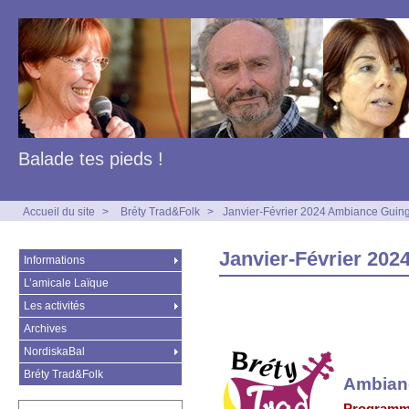
Balade tes pieds !
Accueil du site
>
Bréty Trad&Folk
>
Janvier-Février 2024 Ambiance Guing
Janvier-Février 202
Informations
L’amicale Laïque
Les activités
Archives
NordiskaBal
Bréty Trad&Folk
Ambian
Programme