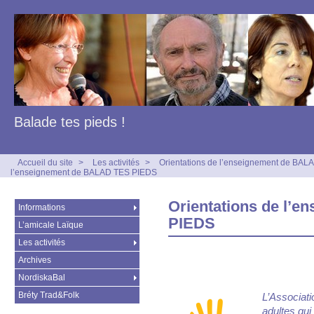
Balade tes pieds !
Accueil du site
>
Les activités
>
Orientations de l’enseignement de BA
l’enseignement de BALAD TES PIEDS
Orientations de l’
Informations
PIEDS
L’amicale Laïque
Les activités
Archives
NordiskaBal
Bréty Trad&Folk
L’Associat
adultes qui