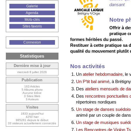
dansant
Galerie
Agenda
Notre p
Mots-clés
Sites favoris
Offrir à d
pratique c
formes héritées du passé.
Connexion
Restituer à cette pratique sa d
qualité du mouvement plutôt q
Statistiques
Nos activités
Dernière mise à jour
mercredi 8 juillet 2026
Un
atelier hebdomadaire
, le
Publication
Un P’tit bal animé
, à Brétig
163 Articles
Des
ateliers mensuels de d
5 Albums photo
Aucune brève
Des
rencontres ponctuelles
3 Sites Web
3 Auteurs
répertoires nordiques
Visites
Un stage de danses suédois
1833 aujourd’hui
animé par un couple de dans
4250 hier
985281 depuis le début
Un stage de musiques suéd
33 visiteurs actuellement connectés
Les Rencontres de Violon Tra