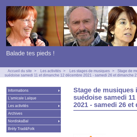
Balade tes pieds !
Accueil du site
>
Les activités
>
Les stages de musiques
>
Stage de mu
suédoise samedi 11 et dimanche 12 décembre 2021 - samedi 26 et dimanche 
Stage de musiques i
Informations
suédoise samedi 11
L’amicale Laïque
2021 - samedi 26 et
Les activités
Archives
NordiskaBal
Bréty Trad&Folk