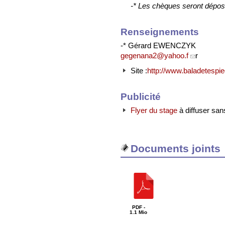
-* Les chèques seront dépos
Renseignements
-* Gérard EWENCZYK
gegenana2@yahoo.f
r
Site :
http://www.baladetespied
Publicité
Flyer du stage
à diffuser sa
Documents joints
PDF -
1.1 Mio