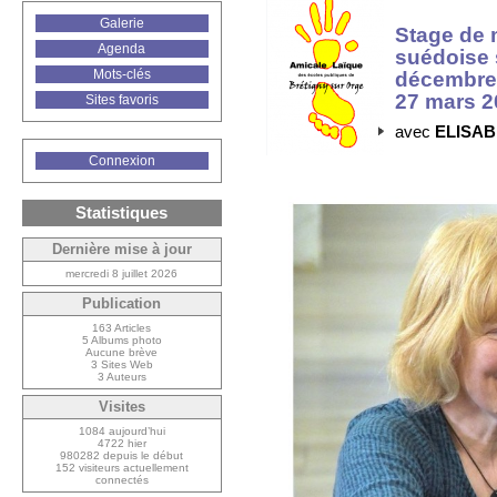
Galerie
Stage de 
Agenda
suédoise 
Mots-clés
décembre 
27 mars 2
Sites favoris
avec
ELISA
Connexion
Statistiques
Dernière mise à jour
mercredi 8 juillet 2026
Publication
163 Articles
5 Albums photo
Aucune brève
3 Sites Web
3 Auteurs
Visites
1084 aujourd’hui
4722 hier
980282 depuis le début
152 visiteurs actuellement
connectés