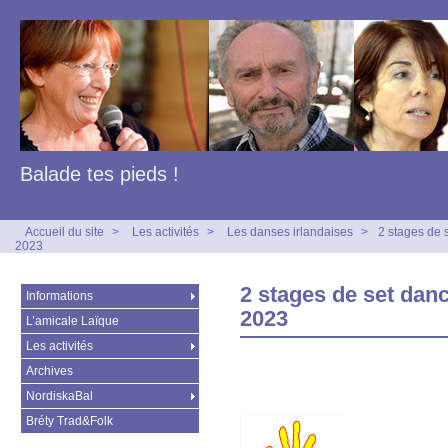
Balade tes pieds !
Accueil du site
>
Les activités
>
Les danses irlandaises
>
2 stages de s
2023
2 stages de set danc
Informations
2023
L’amicale Laïque
Les activités
Archives
NordiskaBal
Bréty Trad&Folk