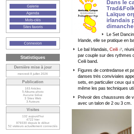
Dans le ca
Galerie
Trad&Folk 
Laïque o
Agenda
irlandais
Mots-clés
dimanche 
Sites favoris
Le Set Dancin
Irlande, elle se pratique en b
Connexion
Le bal Irlandais,
Ceili
, réun
par couple sur des rythmes de
Statistiques
Ceili band.
Dernière mise à jour
Figures de contredanse et p
mercredi 8 juillet 2026
danses très conviviales appe
sets, en particulier ceux qui
Publication
même les pas techniques util
163 Articles
5 Albums photo
Aucune brève
Prévoir des chaussures de vil
3 Sites Web
3 Auteurs
avec un talon de 2 ou 3 cm.
Visites
132 aujourd’hui
4722 hier
979330 depuis le début
52 visiteurs actuellement connectés