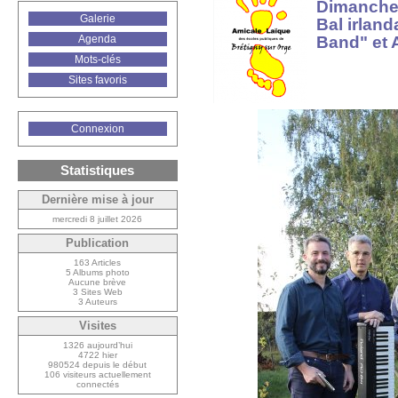
Dimanche
Galerie
Bal irland
Band" et 
Agenda
Mots-clés
Sites favoris
Connexion
Statistiques
Dernière mise à jour
mercredi 8 juillet 2026
Publication
163 Articles
5 Albums photo
Aucune brève
3 Sites Web
3 Auteurs
Visites
1326 aujourd’hui
4722 hier
980524 depuis le début
106 visiteurs actuellement
connectés