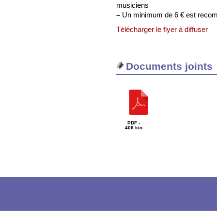
musiciens
–
Un minimum de 6 € est rec
Télécharger le flyer à diffuser
Documents joints
PDF -
406 kio