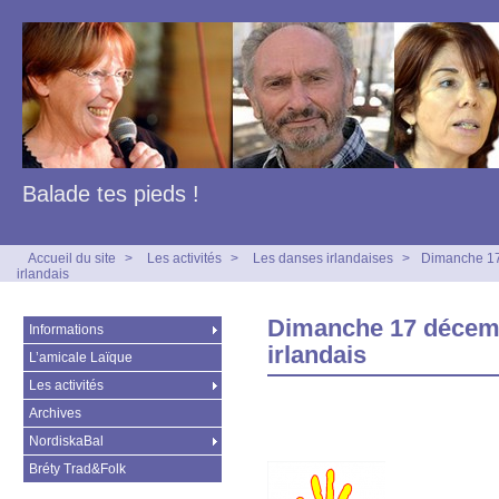
Balade tes pieds !
Accueil du site
>
Les activités
>
Les danses irlandaises
>
Dimanche 17 
irlandais
Dimanche 17 décembr
Informations
irlandais
L’amicale Laïque
Les activités
Archives
NordiskaBal
Bréty Trad&Folk