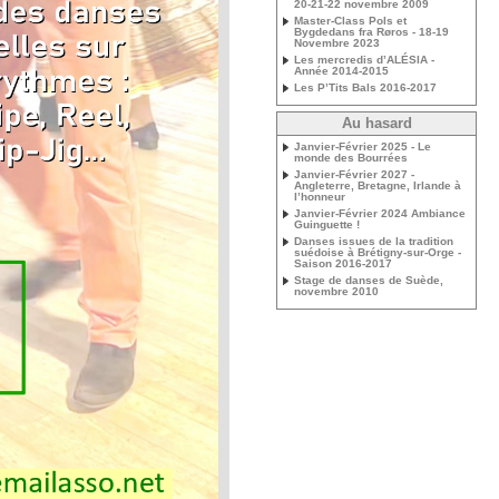
20-21-22 novembre 2009
Master-Class Pols et
Bygdedans fra Røros - 18-19
Novembre 2023
Les mercredis d’ALÉSIA -
Année 2014-2015
Les P’Tits Bals 2016-2017
Au hasard
Janvier-Février 2025 - Le
monde des Bourrées
Janvier-Février 2027 -
Angleterre, Bretagne, Irlande à
l’honneur
Janvier-Février 2024 Ambiance
Guinguette !
Danses issues de la tradition
suédoise à Brétigny-sur-Orge -
Saison 2016-2017
Stage de danses de Suède,
novembre 2010