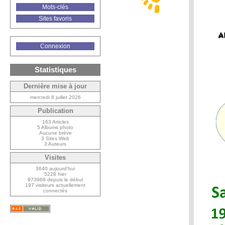
Mots-clés
Sites favoris
Connexion
Statistiques
Dernière mise à jour
mercredi 8 juillet 2026
Publication
163 Articles
5 Albums photo
Aucune brève
3 Sites Web
3 Auteurs
Visites
3640 aujourd’hui
5228 hier
973969 depuis le début
197 visiteurs actuellement
connectés