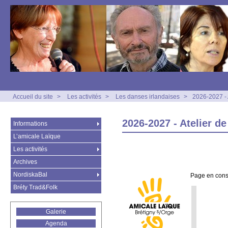
Accueil du site
>
Les activités
>
Les danses irlandaises
>
2026-2027 - 
2026-2027 - Atelier de
Informations
L’amicale Laïque
Les activités
Archives
NordiskaBal
Page en con
Bréty Trad&Folk
Galerie
Agenda