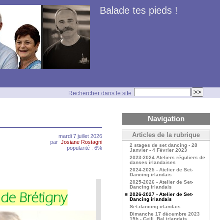
Balade tes pieds !
Rechercher dans le site
Navigation
Articles de la rubrique
mardi 7 juillet 2026
par
Josiane Rostagni
2 stages de set dancing - 28
popularité : 6%
Janvier - 4 Février 2023
2023-2024 Ateliers réguliers de
danses irlandaises
2024-2025 - Atelier de Set-
Dancing irlandais
2025-2026 - Atelier de Set-
Dancing irlandais
2026-2027 - Atelier de Set-
Dancing irlandais
Set-dancing irlandais
Dimanche 17 décembre 2023
15h - Ceili, Bal irlandais