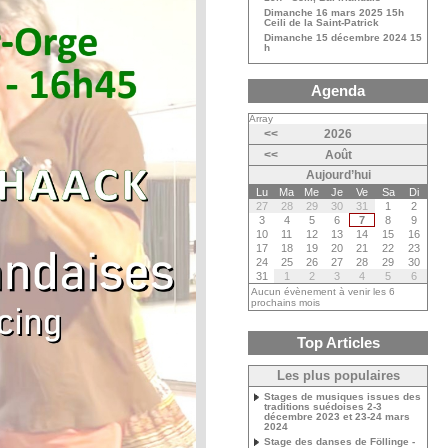
Dimanche 16 mars 2025 15h
Ceili de la Saint-Patrick
Dimanche 15 décembre 2024 15
h
Agenda
Array
<<
2026
<<
Août
Aujourd’hui
Lu
Ma
Me
Je
Ve
Sa
Di
27
28
29
30
31
1
2
3
4
5
6
7
8
9
10
11
12
13
14
15
16
17
18
19
20
21
22
23
24
25
26
27
28
29
30
31
1
2
3
4
5
6
Aucun évènement à venir les 6
prochains mois
Top Articles
Les plus populaires
Stages de musiques issues des
traditions suédoises 2-3
décembre 2023 et 23-24 mars
2024
Stage des danses de Föllinge -