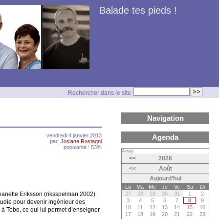
Balade tes pieds !
Rechercher dans le site
Navigation
vendredi 4 janvier 2013
Agenda
par
Josiane Rostagni
popularité : 53%
Array
<<
2026
<<
Août
Aujourd’hui
Lu
Ma
Me
Je
Ve
Sa
Di
eanette Eriksson (riksspelman 2002)
27
28
29
30
31
1
2
3
4
5
6
7
8
9
étudie pour devenir ingénieur des
10
11
12
13
14
15
16
öm à Tobo, ce qui lui permet d’enseigner
17
18
19
20
21
22
23