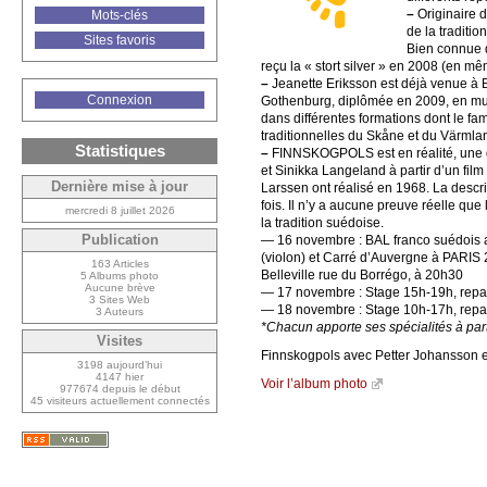
–
Originaire d
Mots-clés
de la traditi
Sites favoris
Bien connue d
reçu la « stort silver » en 2008 (en 
–
Jeanette Eriksson est déjà venue à B
Connexion
Gothenburg, diplômée en 2009, en musi
dans différentes formations dont le f
traditionnelles du Skåne et du Värmlan
Statistiques
–
FINNSKOGPOLS est en réalité, une da
et Sinikka Langeland à partir d’un film
Dernière mise à jour
Larssen ont réalisé en 1968. La descrip
fois. Il n’y a aucune preuve réelle qu
mercredi 8 juillet 2026
la tradition suédoise.
Publication
— 16 novembre : BAL franco suédois 
(violon) et Carré d’Auvergne à PARIS
163 Articles
Belleville rue du Borrégo, à 20h30
5 Albums photo
Aucune brève
— 17 novembre : Stage 15h-19h, repa
3 Sites Web
— 18 novembre : Stage 10h-17h, rep
3 Auteurs
*Chacun apporte ses spécialités à par
Visites
Finnskogpols avec Petter Johansson et
3198 aujourd’hui
4147 hier
Voir l’album photo
977674 depuis le début
45 visiteurs actuellement connectés