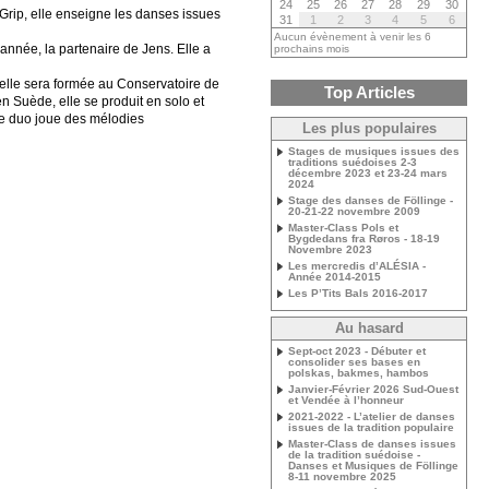
24
25
26
27
28
29
30
t Grip, elle enseigne les danses issues
31
1
2
3
4
5
6
Aucun évènement à venir les 6
année, la partenaire de Jens. Elle a
prochains mois
 elle sera formée au Conservatoire de
Top Articles
 Suède, elle se produit en solo et
Le duo joue des mélodies
Les plus populaires
Stages de musiques issues des
traditions suédoises 2-3
décembre 2023 et 23-24 mars
2024
Stage des danses de Föllinge -
20-21-22 novembre 2009
Master-Class Pols et
Bygdedans fra Røros - 18-19
Novembre 2023
Les mercredis d’ALÉSIA -
Année 2014-2015
Les P’Tits Bals 2016-2017
Au hasard
Sept-oct 2023 - Débuter et
consolider ses bases en
polskas, bakmes, hambos
Janvier-Février 2026 Sud-Ouest
et Vendée à l’honneur
2021-2022 - L’atelier de danses
issues de la tradition populaire
Master-Class de danses issues
de la tradition suédoise -
Danses et Musiques de Föllinge
8-11 novembre 2025