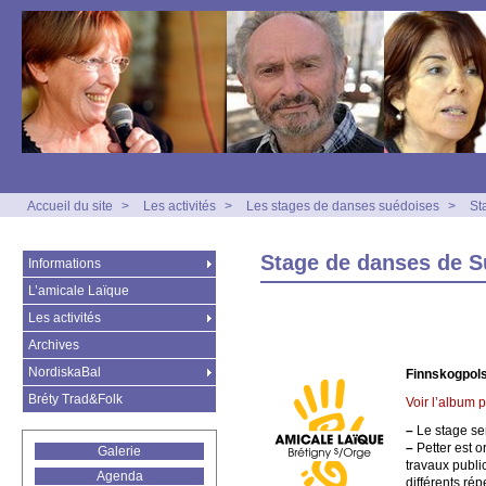
Accueil du site
>
Les activités
>
Les stages de danses suédoises
>
St
Stage de danses de 
Informations
L’amicale Laïque
Les activités
Archives
NordiskaBal
Finnskogpols
Bréty Trad&Folk
Voir l’album 
–
Le stage se
–
Petter est o
Galerie
travaux public
Agenda
différents ré