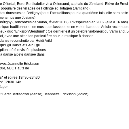
e Offerdal, Beret Bertilsdotter vit à Östersund, capitale du Jämtland. Elève de Erns
on populaire des villages de Föllinge et Hotagen (Jämtland).
es danseurs de Brétigny (nous l’accueillons pour la quatrième fois, elle sera cette 
même temps que Josiane).
rétigny (Rencontres de violon, février 2012). Riksspelman en 2002 (elle a 16 ans)
que traditionnelle, en musique classique et en violon baroque. Artiste reconnue en
ameux duo "Eriksson/Berglund" : Ce dernier est un célèbre violoneux du Värmland. 
d, avec une attention particulière pour la musique à danser.
nse reconstruite par Heidi Arild
 qu’Egil Bakka et Geir Egil
tion a été revisitée plusieurs
e la danse ait été dansée dans
avec Jeannette Ericksson
 20e, MJC Hauts de
s* et soirée 19h30-23h30
as* 12h30-14h
tager
 Beret Bertisdotter (danse), Jeannette Ericksson (violon)