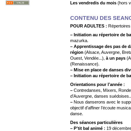
Les vendredis du mois
(hors v
CONTENU DES SEAN
POUR ADULTES :
Répertoires
–
Initiation au répertoire de bal
mazurka.
–
Apprentissage des pas de d
région
(Alsace, Auvergne, Bret
Ouest, Vendée...),
à un pays
(A
(Renaissance).
–
Mise en place de danses di
–
Initiation au répertoire de bal
Orientations pour l’année :
–
Contredanses, Mixers, Rondea
d’Auvergne, danses suédoises..
–
Nous danserons avec le suppo
objectif d’affiner l’écoute musica
danse.
Des séances particulières
–
P’tit bal animé :
19 décembre, 