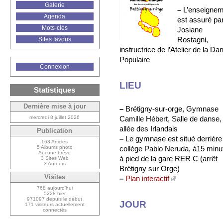
Galerie
–
L’enseignem
Agenda
est assuré pa
Mots-clés
Josiane
Rostagni,
Sites favoris
instructrice de l’Atelier de la Da
Populaire
Connexion
LIEU
Statistiques
Dernière mise à jour
–
Brétigny-sur-orge, Gymnase
Camille Hébert, Salle de danse,
mercredi 8 juillet 2026
allée des Irlandais
Publication
–
Le gymnase est situé derrière 
163 Articles
collège Pablo Neruda, à15 minu
5 Albums photo
Aucune brève
à pied de la gare RER C (arrêt
3 Sites Web
3 Auteurs
Brétigny sur Orge)
Visites
–
Plan interactif
768 aujourd’hui
5228 hier
971097 depuis le début
JOUR
171 visiteurs actuellement
connectés