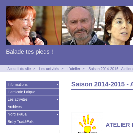
Balade tes pieds !
Accueil du site
>
Les activités
>
L’atelier
>
Saison 2014-2015 - Atelier
Saison 2014-2015 - A
Informations
L’amicale Laïque
Les activités
Archives
NordiskaBal
Bréty Trad&Folk
ATELIER