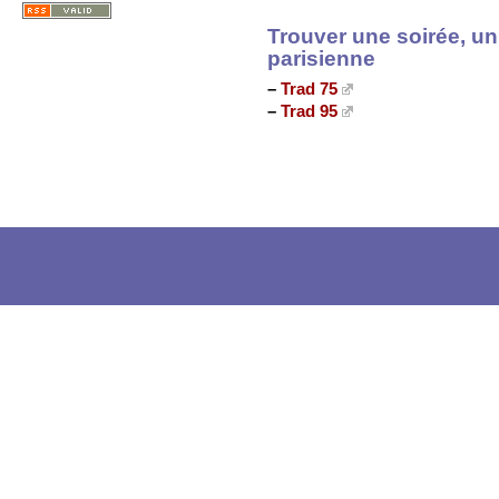
Trouver une soirée, un
parisienne
–
Trad 75
–
Trad 95