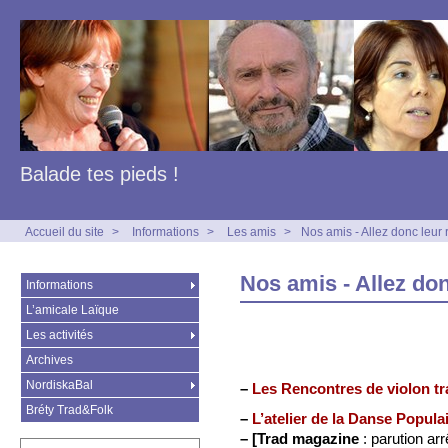
Balade tes pieds !
Accueil du site
>
Informations
>
Les amis
>
Nos amis - Allez donc leur r
Nos amis - Allez don
Informations
L’amicale Laïque
Les activités
Archives
NordiskaBal
–
Les Rencontres de violon tra
Bréty Trad&Folk
–
L’atelier de la Danse Popula
–
[Trad magazine
: parution arr