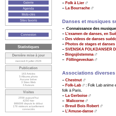
–
Folk à Lier
Galerie
–
La Bourrache
Agenda
Mots-clés
Danses et musiques s
Sites favoris
–
Connaissance des musiques 
–
L’examen de danses, en Su
Connexion
–
Des videos de danses suéd
–
Photos de stages et danses
Statistiques
–
SVENSKA FOLKDANSER De
–
Bingsjöstemma
Dernière mise à jour
–
Föllingeveckan
mercredi 8 juillet 2026
Publication
Associations diverses
163 Articles
5 Albums photo
–
Chestnut
Aucune brève
3 Sites Web
–
Folk-Lab
: Folk Lab anime e
3 Auteurs
folk à Paris.
Visites
–
La Gerboise
2558 aujourd’hui
–
Malicorne
4250 hier
986006 depuis le début
–
Breuil Bois Robert
176 visiteurs actuellement
connectés
–
L’Amuse-danse