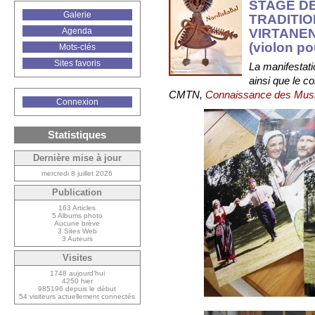
STAGE DE
Galerie
TRADITION
VIRTANEN
Agenda
(violon po
Mots-clés
Sites favoris
La manifestat
ainsi que le c
CMTN,
Connaissance des Musiq
Connexion
Statistiques
Dernière mise à jour
mercredi 8 juillet 2026
Publication
163 Articles
5 Albums photo
Aucune brève
3 Sites Web
3 Auteurs
Visites
1748 aujourd’hui
4250 hier
985196 depuis le début
54 visiteurs actuellement connectés