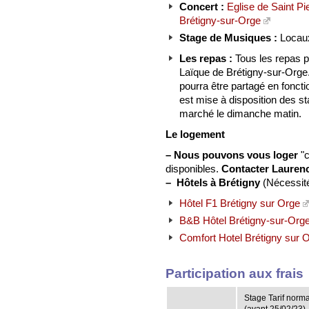
Concert :
Eglise de Saint Pi
Brétigny-sur-Orge
Stage de Musiques :
Locaux
Les repas :
Tous les repas p
Laïque de Brétigny-sur-Orge
pourra être partagé en foncti
est mise à disposition des s
marché le dimanche matin.
Le logement
–
Nous pouvons vous loger
"
disponibles.
Contacter Lauren
–
Hôtels à Brétigny
(Nécessité
Hôtel F1 Brétigny sur Orge
B&B Hôtel Brétigny-sur-Org
Comfort Hotel Brétigny sur 
Participation aux frais
Stage Tarif norma
(avant 25/02/23)