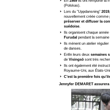
En
1989
ils ont remporté la 
(Polskas).
Lors du "Uppdansning"
2019
nouvellement créée comme pre
préserver et diffuser la co
suédoise
.
Ils organisent chaque année
Furudal
pendant la semaine 
Ils mènent un atelier réguli
de danses.
Enfin leurs deux
semaines s
de
Visingsö
sont très reche
Ils ont également été instru
Royaume-Uni, aux États-Unis
C’est la première fois qu’i
Jennyfer DEMARET assurera l