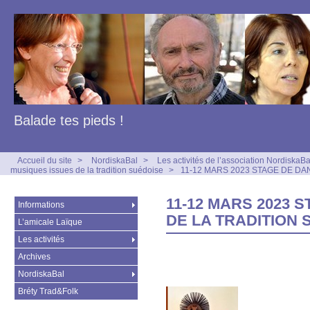
Balade tes pieds !
Accueil du site
>
NordiskaBal
>
Les activités de l’association NordiskaBa
musiques issues de la tradition suédoise
>
11-12 MARS 2023 STAGE DE DA
11-12 MARS 2023 
Informations
DE LA TRADITION 
L’amicale Laïque
Les activités
Archives
NordiskaBal
Bréty Trad&Folk