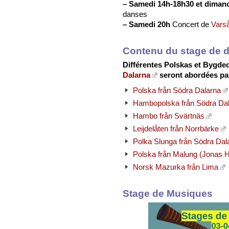
–
Samedi 14h-18h30 et diman
danses
–
Samedi 20h
Concert de
Vars
Contenu du stage de 
Différentes Polskas et Bygd
Dalarna
seront abordées pa
Polska från Södra Dalarna
Hambopolska från Södra Da
Hambo från Svärtnäs
Leijdelåten från Norrbärke
Polka Slunga från Södra Dal
Polska från Malung (Jonas 
Norsk Mazurka från Lima
Stage de Musiques