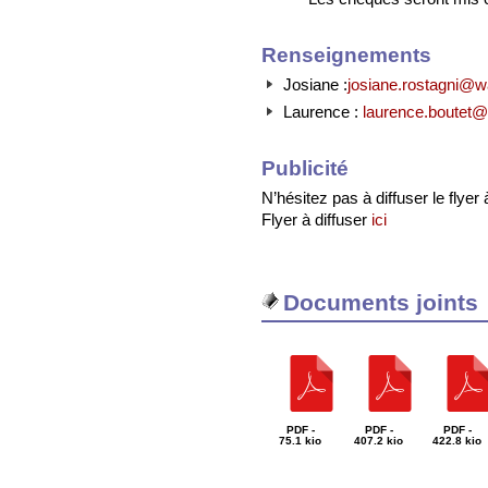
Renseignements
Josiane :
josiane.rostagni@w
Laurence :
laurence.boutet@n
Publicité
N’hésitez pas à diffuser le flyer
Flyer à diffuser
ici
Documents joints
PDF -
PDF -
PDF -
75.1 kio
407.2 kio
422.8 kio