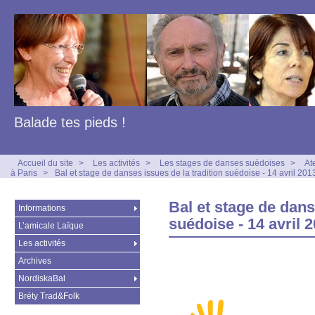
Balade tes pieds !
Accueil du site
>
Les activités
>
Les stages de danses suédoises
>
At
à Paris
>
Bal et stage de danses issues de la tradition suédoise - 14 avril 201
Bal et stage de dans
Informations
suédoise - 14 avril 
L’amicale Laïque
Les activités
Archives
NordiskaBal
Bréty Trad&Folk