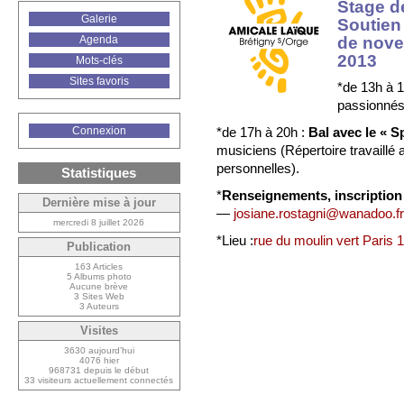
Stage d
Galerie
Soutien
de nov
Agenda
2013
Mots-clés
Sites favoris
*de 13h à 1
passionnés
Connexion
*de 17h à 20h :
Bal avec le « 
musiciens (Répertoire travaillé 
personnelles).
Statistiques
*
Renseignements, inscriptio
Dernière mise à jour
—
josiane.rostagni@wanadoo.fr
mercredi 8 juillet 2026
*Lieu :
rue du moulin vert Paris 
Publication
163 Articles
5 Albums photo
Aucune brève
3 Sites Web
3 Auteurs
Visites
3630 aujourd’hui
4076 hier
968731 depuis le début
33 visiteurs actuellement connectés