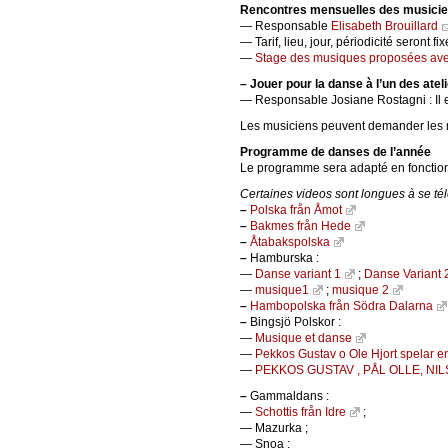
Rencontres mensuelles des musicie
— Responsable
Elisabeth Brouillard
— Tarif, lieu, jour, périodicité seront f
—
Stage des musiques proposées avec
–
Jouer pour la danse à l’un des atel
— Responsable Josiane Rostagni : Il e
Les musiciens peuvent demander les 
Programme de danses de l’année
Le programme sera adapté en fonction
Certaines videos sont longues à se t
–
Polska från Åmot
–
Bakmes från Hede
–
Åtabakspolska
–
Hamburska :
—
Danse variant 1
;
Danse Variant 
—
musique1
;
musique 2
–
Hambopolska från Södra Dalarna
–
Bingsjö Polskor :
—
Musique et danse
—
Pekkos Gustav o Ole Hjort spelar e
—
PEKKOS GUSTAV , PÅL OLLE, NIL
–
Gammaldans :
—
Schottis från Idre
;
— Mazurka ;
— Snoa ;