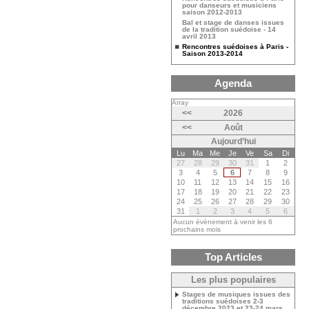
pour danseurs et musiciens
saison 2012-2013
Bal et stage de danses issues
de la tradition suédoise - 14
avril 2013
Rencontres suédoises à Paris -
Saison 2013-2014
Agenda
Array
<<
2026
<<
Août
Aujourd’hui
Lu
Ma
Me
Je
Ve
Sa
Di
27
28
29
30
31
1
2
3
4
5
6
7
8
9
10
11
12
13
14
15
16
17
18
19
20
21
22
23
24
25
26
27
28
29
30
31
1
2
3
4
5
6
Aucun évènement à venir les 6
prochains mois
Top Articles
Les plus populaires
Stages de musiques issues des
traditions suédoises 2-3
décembre 2023 et 23-24 mars