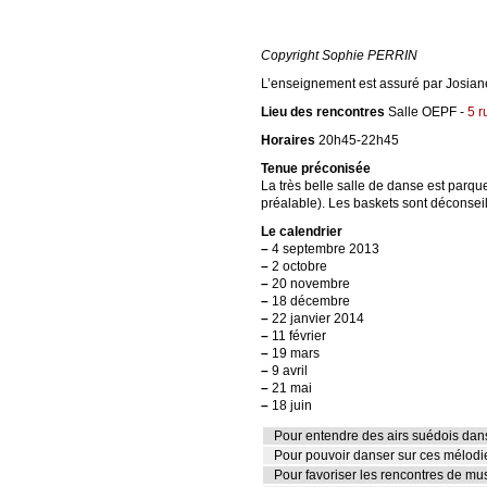
Copyright Sophie PERRIN
L’enseignement est assuré par Josiane 
Lieu des rencontres
Salle OEPF -
5 r
Horaires
20h45-22h45
Tenue préconisée
La très belle salle de danse est parqu
préalable). Les baskets sont déconseil
Le calendrier
–
4 septembre 2013
–
2 octobre
–
20 novembre
–
18 décembre
–
22 janvier 2014
–
11 février
–
19 mars
–
9 avril
–
21 mai
–
18 juin
Pour entendre des airs suédois dans
Pour pouvoir danser sur ces mélod
Pour favoriser les rencontres de mu