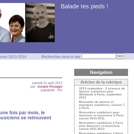
Balade tes pieds !
Saison 2013-2014
Rechercher dans le site
Navigation
Articles de la rubrique
samedi 31 août 2013
par
Josiane Rostagni
2013 septembre - 3 séances de
popularité : 5%
danses suédoises pour
débutants à Paris, septembre
2013
Rencontre de danses et
musiques suédoises, séance 7,
à Paris
ne fois par mois, le
Rencontres suédoises pour
danseurs et musiciens à Paris
usiciens se retrouvent
saison 2010-2011
Rencontres suédoises à Paris
pour danseurs et musiciens
saison 2011-2012
Rencontres suédoises à Paris