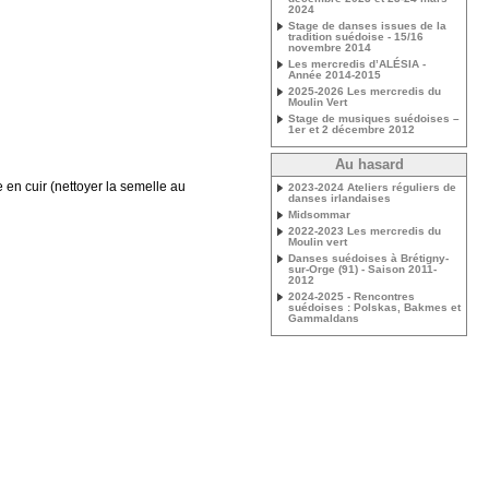
2024
Stage de danses issues de la
tradition suédoise - 15/16
novembre 2014
Les mercredis d’ALÉSIA -
Année 2014-2015
2025-2026 Les mercredis du
Moulin Vert
Stage de musiques suédoises –
1er et 2 décembre 2012
Au hasard
 en cuir (nettoyer la semelle au
2023-2024 Ateliers réguliers de
danses irlandaises
Midsommar
2022-2023 Les mercredis du
Moulin vert
Danses suédoises à Brétigny-
sur-Orge (91) - Saison 2011-
2012
2024-2025 - Rencontres
suédoises : Polskas, Bakmes et
Gammaldans