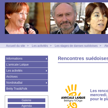
Accueil du site
>
Les activités
>
Les stages de danses suédoises
>
At
Rencontres suédoises
Informations
L’amicale Laïque
Les activités
Archives
NordiskaBal
Bréty Trad&Folk
Les renco
mercredi,
pour le pl
Galerie
Agenda