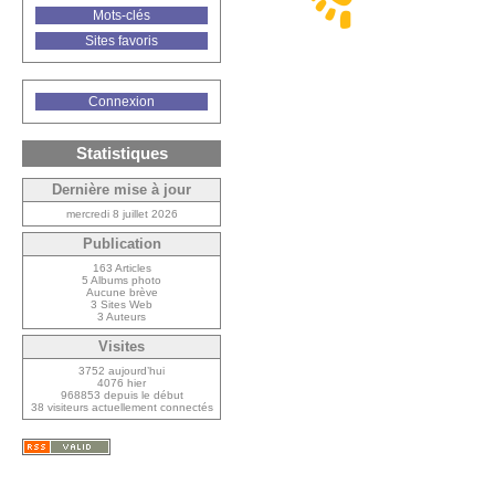
Mots-clés
Sites favoris
Connexion
Statistiques
Dernière mise à jour
mercredi 8 juillet 2026
Publication
163 Articles
5 Albums photo
Aucune brève
3 Sites Web
3 Auteurs
Visites
3752 aujourd’hui
4076 hier
968853 depuis le début
38 visiteurs actuellement connectés