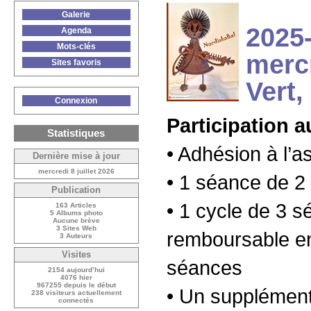
Galerie
2025-
Agenda
Mots-clés
merc
Sites favoris
Vert,
Connexion
Participation a
Statistiques
• Adhésion à l’as
Dernière mise à jour
mercredi 8 juillet 2026
• 1 séance de 2 
Publication
• 1 cycle de 3 
163 Articles
5 Albums photo
Aucune brève
3 Sites Web
remboursable en
3 Auteurs
Visites
séances
2154 aujourd’hui
4076 hier
967255 depuis le début
• Un supplémen
238 visiteurs actuellement
connectés