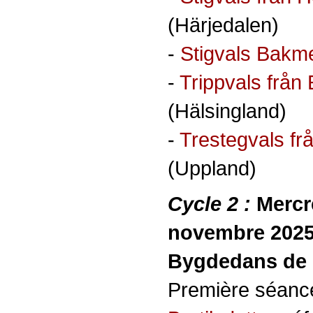
(Härjedalen)
-
Stigvals Bakm
-
Trippvals från
(Hälsingland)
-
Trestegvals fr
(Uppland)
Cycle 2 :
Mercr
novembre 2025
Bygdedans de F
Première séanc