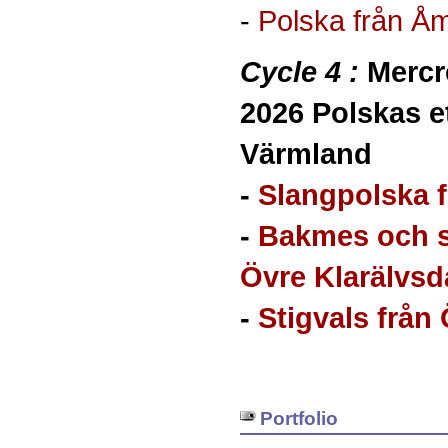
-
Polska från Å
Cycle 4 :
Mercre
2026 Polskas 
Värmland
-
Slangpolska 
-
Bakmes och s
Övre Klarälvsd
-
Stigvals från
Portfolio