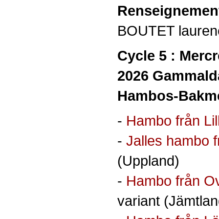
Renseignemen
BOUTET laurenc
Cycle 5 :
Mercre
2026 Gammalda
Hambos-Bakm
-
Hambo från Lil
-
Jalles hambo 
(Uppland)
-
Hambo från Ov
variant (Jämtlan