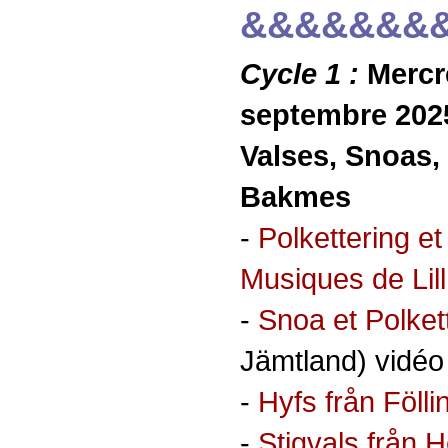
&&&&&&&
Cycle 1 :
Mercre
septembre 202
Valses, Snoas, 
Bakmes
-
Polkettering e
Musiques de Lill
-
Snoa et Polket
Jämtland) vidéo
-
Hyfs från Föll
-
Stigvals från 