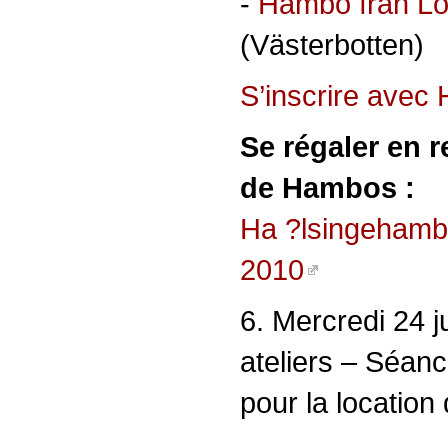
-
Hambo från L
(Västerbotten)
S’inscrire avec 
Se régaler en 
de Hambos :
Ha ?lsingehamb
2010
6. Mercredi 24 
ateliers – Séan
pour la location 