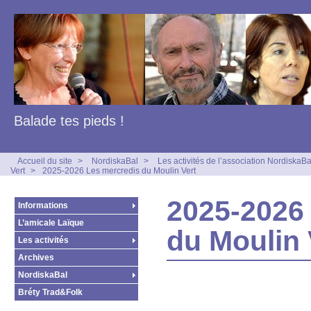
Balade tes pieds !
Accueil du site
>
NordiskaBal
>
Les activités de l’association NordiskaBa
Vert
>
2025-2026 Les mercredis du Moulin Vert
2025-2026
Informations
L’amicale Laïque
du Moulin 
Les activités
Archives
NordiskaBal
Bréty Trad&Folk