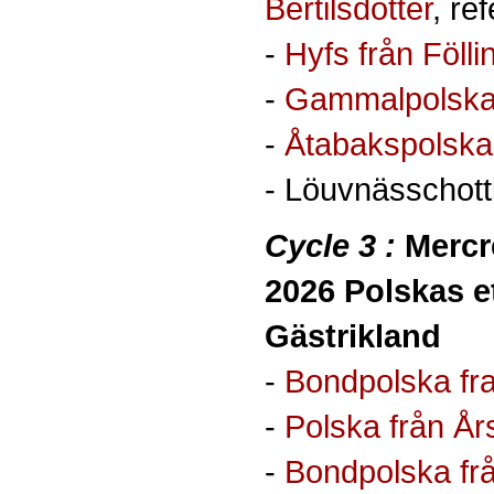
Bertilsdotter
, ré
-
Hyfs från Fölli
-
Gammalpolska 
-
Åtabakspolska 
- Löuvnässchotti
Cycle 3 :
Mercre
2026 Polskas 
Gästrikland
-
Bondpolska fr
-
Polska från Å
-
Bondpolska fr