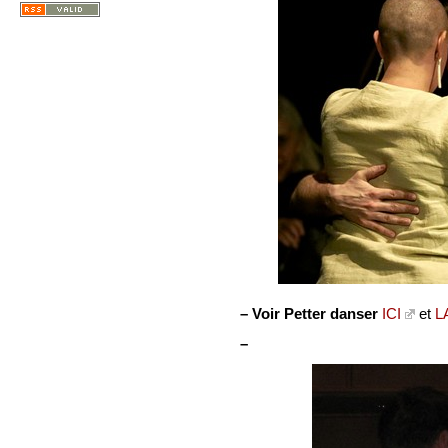
–
Voir Petter danser
ICI
et
L
–