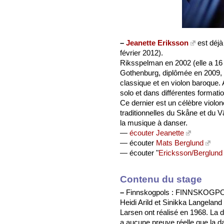
–
Jeanette Eriksson
est déjà
février 2012).
Riksspelman en 2002 (elle a 16 
Gothenburg, diplômée en 2009, 
classique et en violon baroque. 
solo et dans différentes formati
Ce dernier est un célèbre viol
traditionnelles du Skåne et du V
la musique à danser.
—
écouter Jeanette
— écouter
Mats Berglund
— écouter "
Ericksson/Berglund
Contenu du stage
–
Finnskogpols : FINNSKOGPOLS 
Heidi Arild et Sinikka Langeland 
Larsen ont réalisé en 1968. La des
a aucune preuve réelle que la da