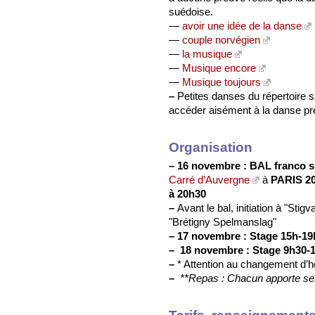
suédoise.
—
avoir une idée de la danse
—
couple norvégien
—
la musique
—
Musique encore
—
Musique toujours
–
Petites danses du répertoire s
accéder aisément à la danse pr
Organisation
–
16 novembre : BAL franco 
Carré d’Auvergne
à
PARIS 20
à 20h30
–
Avant le bal, initiation à "Stig
"Brétigny Spelmanslag"
–
17 novembre : Stage 15h-19
–
18 novembre : Stage 9h30-
–
* Attention au changement d’ho
–
**Repas : Chacun apporte ses
Tarifs, renseignements