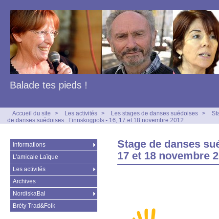
Balade tes pieds !
Accueil du site
>
Les activités
>
Les stages de danses suédoises
>
St
de danses suédoises : Finnskogpols - 16, 17 et 18 novembre 2012
Stage de danses sué
Informations
17 et 18 novembre 
L’amicale Laïque
Les activités
Archives
NordiskaBal
Bréty Trad&Folk