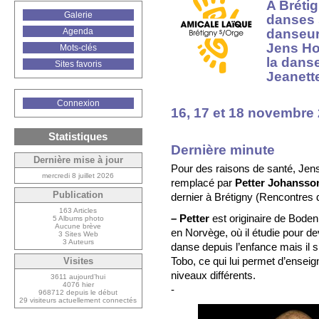
A Brétig
Galerie
danses 
danseurs
Agenda
Jens H
Mots-clés
la dans
Sites favoris
Jeanett
Connexion
16, 17 et 18 novembre
Statistiques
Dernière minute
Dernière mise à jour
Pour des raisons de santé, Jen
mercredi 8 juillet 2026
remplacé par
Petter Johansso
Publication
dernier à Brétigny (Rencontres 
163 Articles
–
Petter
est originaire de Boden 
5 Albums photo
Aucune brève
en Norvège, où il étudie pour de
3 Sites Web
3 Auteurs
danse depuis l’enfance mais il s’
Tobo, ce qui lui permet d’enseig
Visites
niveaux différents.
3611 aujourd’hui
4076 hier
-
968712 depuis le début
29 visiteurs actuellement connectés