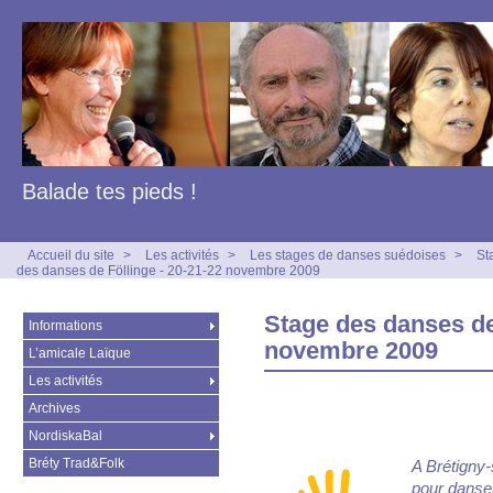
Balade tes pieds !
Accueil du site
>
Les activités
>
Les stages de danses suédoises
>
St
des danses de Föllinge - 20-21-22 novembre 2009
Stage des danses de
Informations
novembre 2009
L’amicale Laïque
Les activités
Archives
NordiskaBal
Bréty Trad&Folk
A Brétigny
pour danseu