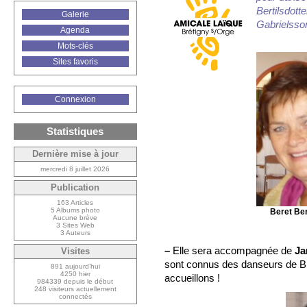
Bertilsdott
Galerie
Gabrielsson
Agenda
Mots-clés
Sites favoris
Connexion
Statistiques
Dernière mise à jour
mercredi 8 juillet 2026
Publication
163 Articles
5 Albums photo
Beret Ber
Aucune brève
3 Sites Web
3 Auteurs
–
Elle sera accompagnée de
Ja
Visites
sont connus des danseurs de Bré
891 aujourd’hui
4250 hier
accueillons !
984339 depuis le début
248 visiteurs actuellement
connectés