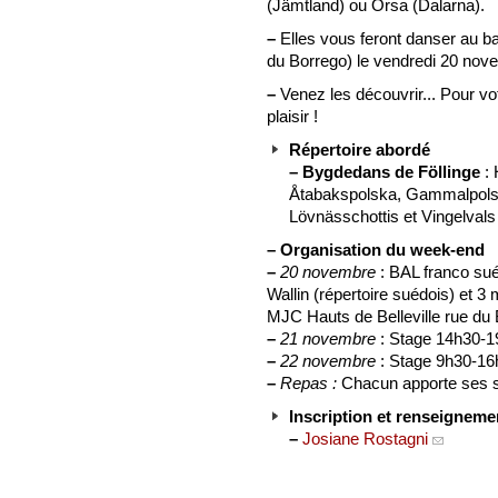
(Jämtland) ou Orsa (Dalarna).
–
Elles vous feront danser au b
du Borrego) le vendredi 20 nov
–
Venez les découvrir... Pour vo
plaisir !
Répertoire abordé
–
Bygdedans de Föllinge
: 
Åtabakspolska, Gammalpolska
Lövnässchottis et Vingelvals
–
Organisation du week-end
–
20 novembre
: BAL franco sué
Wallin (répertoire suédois) et 
MJC Hauts de Belleville rue du
–
21 novembre
: Stage 14h30-19
–
22 novembre
: Stage 9h30-16
–
Repas :
Chacun apporte ses sp
Inscription et renseigneme
–
Josiane Rostagni