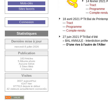
14 février 2021 
Mots-clés
—
Tract
—
Programme
Sites favoris
—
Compte-rend
18 avril 2021 P’Tit Bal de Printem
Connexion
—
Tract
—
Programme
—
Compte-rendu
Statistiques
27 juin 2021 P’Tit Bal d’été
–
BAL ANNULE - Interdiction préfe
Dernière mise à jour
—
D’une rive à l’autre de l’Allier
mercredi 8 juillet 2026
Publication
163 Articles
5 Albums photo
Aucune brève
3 Sites Web
3 Auteurs
Visites
3037 aujourd’hui
4147 hier
977513 depuis le début
42 visiteurs actuellement connectés