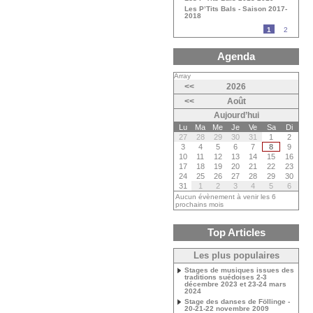
Les P’Tits Bals - Saison 2017-
2018
1
2
Agenda
Array
<<
2026
<<
Août
Aujourd’hui
Lu
Ma
Me
Je
Ve
Sa
Di
27
28
29
30
31
1
2
3
4
5
6
7
8
9
10
11
12
13
14
15
16
17
18
19
20
21
22
23
24
25
26
27
28
29
30
31
1
2
3
4
5
6
Aucun évènement à venir les 6
prochains mois
Top Articles
Les plus populaires
Stages de musiques issues des
traditions suédoises 2-3
décembre 2023 et 23-24 mars
2024
Stage des danses de Föllinge -
20-21-22 novembre 2009