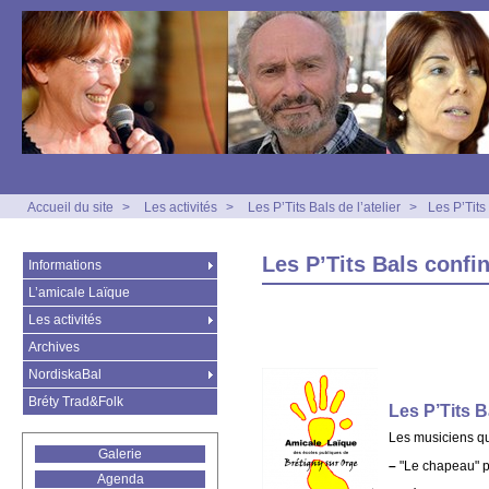
Accueil du site
>
Les activités
>
Les P’Tits Bals de l’atelier
>
Les P’Tit
Les P’Tits Bals confi
Informations
L’amicale Laïque
Les activités
Archives
NordiskaBal
Bréty Trad&Folk
Les P’Tits 
Les musiciens qu
Galerie
–
"Le chapeau" p
Agenda