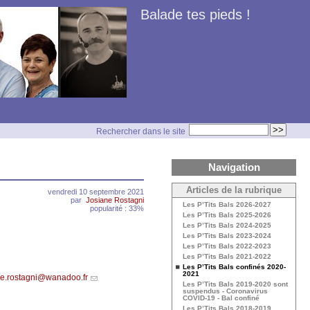
Balade tes pieds !
Rechercher dans le site
Navigation
Articles de la rubrique
vendredi 10 septembre 2021
par
Josiane Rostagni
Les P’Tits Bals 2026-2027
popularité : 33%
Les P’Tits Bals 2025-2026
Les P’Tits Bals 2024-2025
Les P’Tits Bals 2023-2024
Les P’Tits Bals 2022-2023
Les P’Tits Bals 2021-2022
Les P’Tits Bals confinés 2020-
2021
ne.rostagni@wanadoo.fr
Les P’Tits Bals 2019-2020 sont
suspendus - Coronavirus
COVID-19 - Bal confiné
Les P’Tits Bals 2018-2019