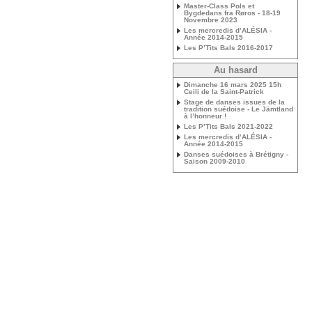
Master-Class Pols et
Bygdedans fra Røros - 18-19
Novembre 2023
Les mercredis d’ALÉSIA -
Année 2014-2015
Les P’Tits Bals 2016-2017
Au hasard
Dimanche 16 mars 2025 15h
Ceili de la Saint-Patrick
Stage de danses issues de la
tradition suédoise - Le Jämtland
à l’honneur !
Les P’Tits Bals 2021-2022
Les mercredis d’ALÉSIA -
Année 2014-2015
Danses suédoises à Brétigny -
Saison 2009-2010