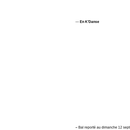
—
En K’Danse
–
Bal reporté au dimanche 12 sept