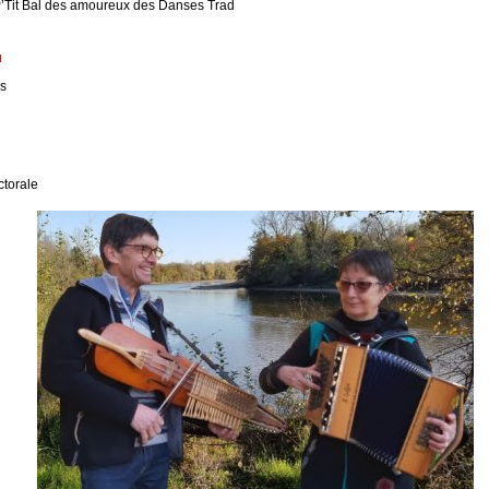
P’Tit Bal des amoureux des Danses Trad
u
ps
ctorale