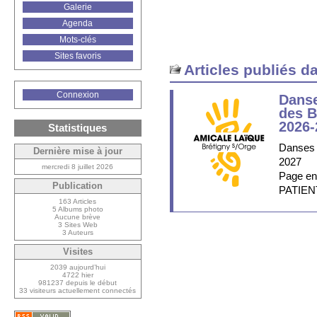
Galerie
Agenda
Mots-clés
Sites favoris
Articles publiés d
Connexion
Danse
des B
2026-
Statistiques
Danses 
Dernière mise à jour
2027
mercredi 8 juillet 2026
Page en
Publication
PATIE
163 Articles
5 Albums photo
Aucune brève
3 Sites Web
3 Auteurs
Visites
2039 aujourd’hui
4722 hier
981237 depuis le début
33 visiteurs actuellement connectés