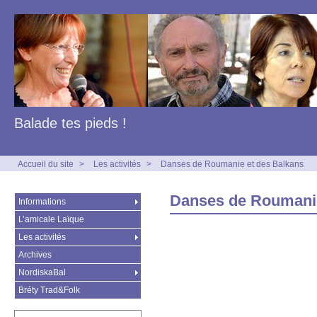
Balade tes pieds !
Accueil du site
>
Les activités
>
Danses de Roumanie et des Balkans
Danses de Roumanie
Informations
L’amicale Laïque
Les activités
Archives
NordiskaBal
Bréty Trad&Folk