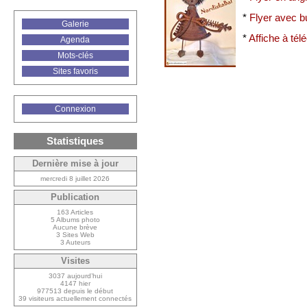
*
Flyer avec bu
Galerie
*
Affiche à tél
Agenda
Mots-clés
Sites favoris
Connexion
Statistiques
Dernière mise à jour
mercredi 8 juillet 2026
Publication
163 Articles
5 Albums photo
Aucune brève
3 Sites Web
3 Auteurs
Visites
3037 aujourd’hui
4147 hier
977513 depuis le début
39 visiteurs actuellement connectés