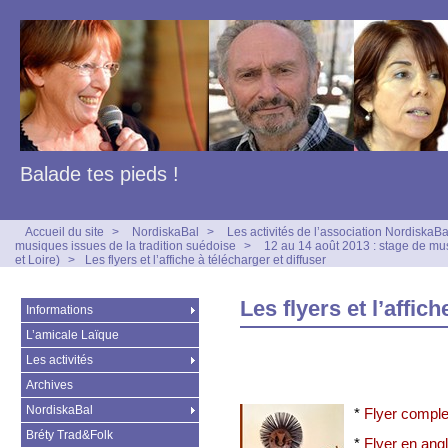
Balade tes pieds !
Accueil du site
>
NordiskaBal
>
Les activités de l’association NordiskaBa
musiques issues de la tradition suédoise
>
12 au 14 août 2013 : stage de mus
et Loire)
>
Les flyers et l’affiche à télécharger et diffuser
Les flyers et l’affic
Informations
L’amicale Laïque
Les activités
Archives
NordiskaBal
*
Flyer comple
Bréty Trad&Folk
*
Flyer en angl