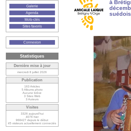
à Brétig
Galerie
décembr
suédois
Agenda
Mots-clés
Sites favoris
Connexion
Statistiques
Dernière mise à jour
mercredi 8 juillet 2026
Publication
163 Articles
5 Albums photo
Aucune brève
3 Sites Web
3 Auteurs
Visites
3326 aujourd’hui
4076 hier
968427 depuis le début
45 visiteurs actuellement connectés