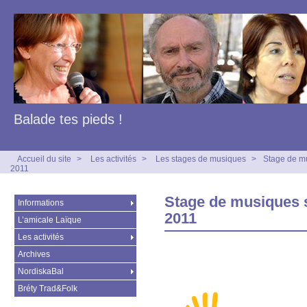
Balade tes pieds !
Accueil du site
>
Les activités
>
Les stages de musiques
>
Stage de m
2011
Stage de musiques s
Informations
2011
L’amicale Laïque
Les activités
Archives
NordiskaBal
Bréty Trad&Folk