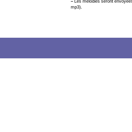
–
Les mélodies seront envoyées a
mp3).