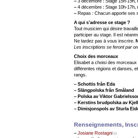
–
3 décembre : Stage 15h-19h, 
–
4 décembre : Stage 10h-17h, 
–
Repas : Chacun apporte ses sp
A qui s’adresse ce stage ?
Tout musicien qui désire travail
participer au stage. Il est néan
Ne tardez pas à vous inscrire.
N
Les inscriptions se feront par or
Choix des morceaux
Elisabet a choisi des morceaux q
différentes régions et danses, e
rangs.
–
Schottis från Eda
–
Slängpolska från Småland
–
Polska av Viktor Gabrielsso
–
Kerstins brudpolska av Kjel
–
Dimisjonspols av Sturla Eid
Renseignements, Inscr
–
Josiane Rostagni