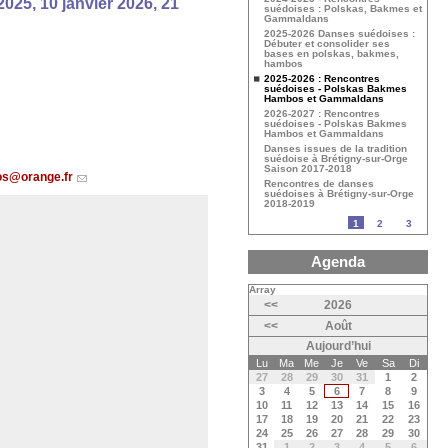
025, 10 janvier 2026, 21
suédoises : Polskas, Bakmes et
Gammaldans
2025-2026 Danses suédoises :
Débuter et consolider ses
bases en polskas, bakmes,
hambos
2025-2026 : Rencontres
suédoises - Polskas Bakmes
Hambos et Gammaldans
2026-2027 : Rencontres
suédoises - Polskas Bakmes
Hambos et Gammaldans
Danses issues de la tradition
suédoise à Brétigny-sur-Orge
Saison 2017-2018
os@orange.fr
Rencontres de danses
suédoises à Brétigny-sur-Orge
2018-2019
1
2
3
Agenda
Array
<<
2026
<<
Août
Aujourd’hui
Lu
Ma
Me
Je
Ve
Sa
Di
27
28
29
30
31
1
2
3
4
5
6
7
8
9
10
11
12
13
14
15
16
17
18
19
20
21
22
23
24
25
26
27
28
29
30
31
1
2
3
4
5
6