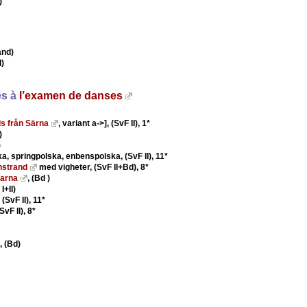
)
and)
)
es à
l’examen de danses
s från Särna
, variant a->], (SvF II), 1*
)
)
ka, springpolska, enbenspolska, (SvF II), 11*
nstrand
med vigheter, (SvF II+Bd), 8*
larna
, (Bd )
 I+II)
, (SvF II), 11*
(SvF II), 8*
, (Bd)