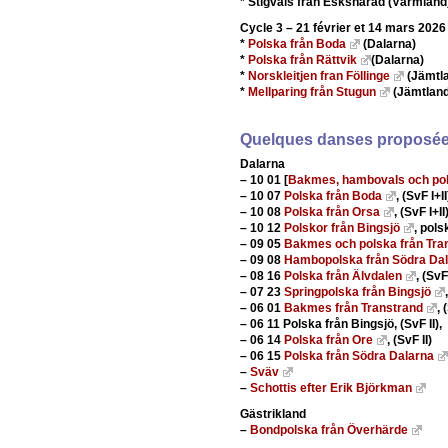
* Stigvals från Eskshärad (Värmland
Cycle 3 – 21 février et 14 mars 2026
*
Polska från Boda
(Dalarna)
*
Polska från Rättvik
(Dalarna)
*
Norskleitjen fran Föllinge
(Jämtl
*
Mellparing från Stugun
(Jämtland
Quelques danses proposé
Dalarna
–
10 01 [
Bakmes, hambovals och pol
–
10 07
Polska från Boda
, (SvF I+II
–
10 08
Polska från Orsa
, (SvF I+II
–
10 12
Polskor från Bingsjö
, pols
–
09 05
Bakmes och polska från Tra
–
09 08
Hambopolska från Södra Da
–
08 16
Polska från Älvdalen
, (SvF
–
07 23
Springpolska från Bingsjö
–
06 01
Bakmes från Transtrand
, 
–
06 11 Polska från Bingsjö, (SvF II),
–
06 14
Polska från Ore
, (SvF II)
–
06 15
Polska från Södra Dalarna
–
Sväv
–
Schottis efter Erik Björkman
Gästrikland
–
Bondpolska från Överhärde