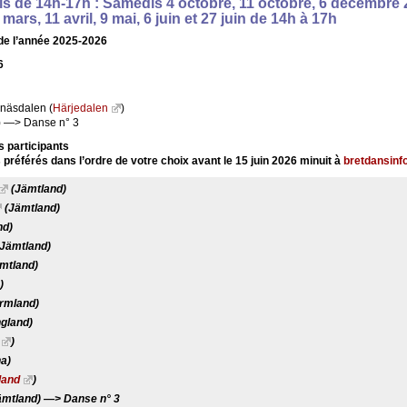
s de 14h-17h : Samedis 4 octobre, 11 octobre, 6 décembre 2
4 mars, 11 avril, 9 mai, 6 juin et 27 juin de 14h à 17h
e l’année 2025-2026
6
näsdalen (
Härjedalen
)
) —> Danse n° 3
s participants
préférés dans l’ordre de votre choix avant le 15 juin 2026 minuit à
bretdansinf
(Jämtland)
(Jämtland)
nd)
Jämtland)
mtland)
)
rmland)
gland)
)
na)
land
)
mtland) —> Danse n° 3