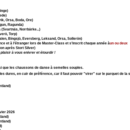
inge)
ede)
vik, Orsa, Boda, Ore)
ugun, Ragunda)
 (Svartnäs, Norrbärke...)
verö, Torp)
alen, Bingsjö, Eversberg, Leksand, Orsa, Sollerön)
nce et à l’étranger lors de Master-Class et s’inscrit chaque année à
un ou deux
ion après Stort Silver)
aisir à vous enivrer et étourdir !
si que les chaussons de danse à semelles souples.
s dures, en cuir de préférence, car il faut pouvoir "virer" sur le parquet de la 
tland)
vier 2026
land)
tland)
d)