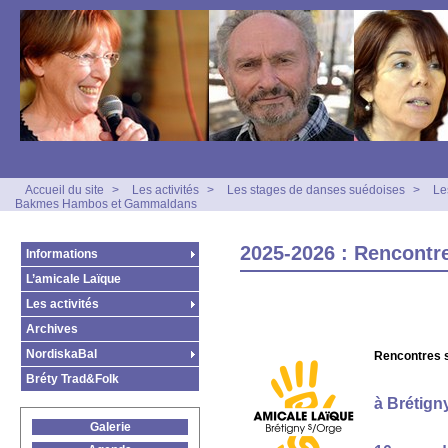
Accueil du site
>
Les activités
>
Les stages de danses suédoises
>
Le
Bakmes Hambos et Gammaldans
2025-2026 : Rencont
Informations
L’amicale Laïque
Les activités
Archives
NordiskaBal
Rencontres s
Bréty Trad&Folk
à Brétign
Galerie