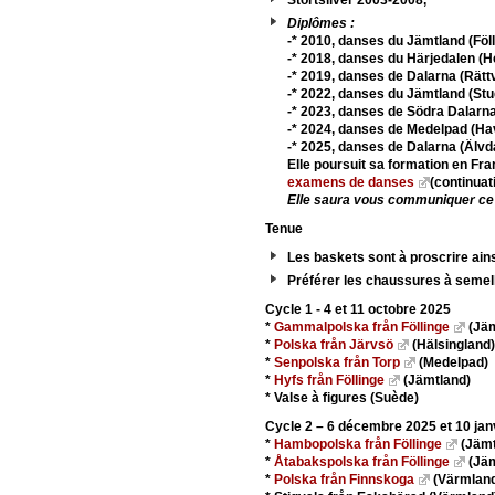
Stortsilver 2003-2008,
Diplômes :
-* 2010, danses du Jämtland (Föll
-* 2018, danses du Härjedalen (H
-* 2019, danses de Dalarna (Rätt
-* 2022, danses du Jämtland (St
-* 2023, danses de Södra Dalarna
-* 2024, danses de Medelpad (Ha
-* 2025, danses de Dalarna (Älvd
Elle poursuit sa formation en Fra
examens de danses
(continuat
Elle saura vous communiquer ce pl
Tenue
Les baskets sont à proscrire ain
Préférer les chaussures à semelle
Cycle 1 - 4 et 11 octobre 2025
*
Gammalpolska från Föllinge
(Jäm
*
Polska från Järvsö
(Hälsingland)
*
Senpolska från Torp
(Medelpad)
*
Hyfs från Föllinge
(Jämtland)
* Valse à figures (Suède)
Cycle 2 – 6 décembre 2025 et 10 jan
*
Hambopolska från Föllinge
(Jämt
*
Åtabakspolska från Föllinge
(Jäm
*
Polska från Finnskoga
(Värmlan