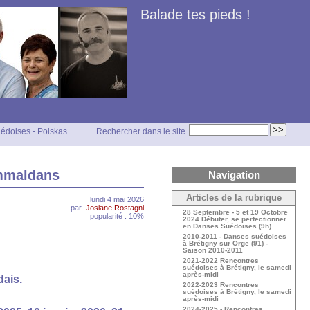
Balade tes pieds !
édoises - Polskas
Rechercher dans le site
ammaldans
Navigation
Articles de la rubrique
lundi 4 mai 2026
par
Josiane Rostagni
28 Septembre - 5 et 19 Octobre
popularité : 10%
2024 Débuter, se perfectionner
en Danses Suédoises (9h)
2010-2011 - Danses suédoises
à Brétigny sur Orge (91) -
Saison 2010-2011
2021-2022 Rencontres
suédoises à Brétigny, le samedi
après-midi
dais.
2022-2023 Rencontres
suédoises à Brétigny, le samedi
après-midi
2024-2025 - Rencontres