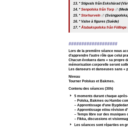
* Stigvals från Eskshärad (Vä
*
Senpolska från Torp
(Mede
*
Storhurveln
(Svängpolska)
* Valse à figures (Suède)
*
Åtabakspolska från Föllinge
###################
Lors de la première séance nous acc
d’apprendre l’autre rôle que celui pr
Chacun évoluera dans « sa propre dan
mémorisation corporelle seront solli
Les danseurs et danseuses sans « pa
Niveau
Tourner Polskas et Bakmes.
Contenu des séances (30h)
5 moments durant chaque après-
–
Polska, Bakmes ou Hambo co
–
Apprentissage d’une Bygdedan
–
Apprentissage et/ou révision d’
–
Temps libre sur des musiques dé
–
Fikka, discussions et visionnag
Les séances sont réparties en gr