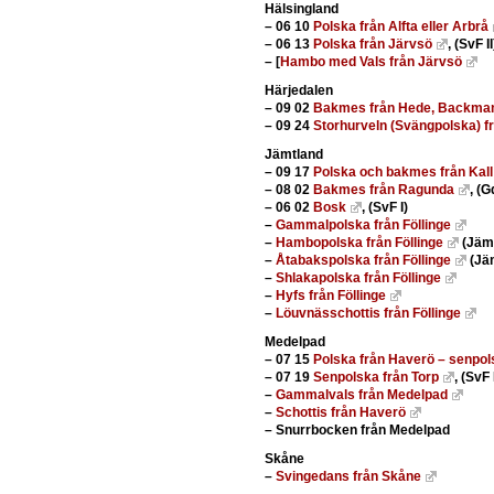
Hälsingland
–
06 10
Polska från Alfta eller Arbrå
–
06 13
Polska från Järvsö
, (SvF II
–
[
Hambo med Vals från Järvsö
Härjedalen
–
09 02
Bakmes från Hede, Backman
–
09 24
Storhurveln (Svängpolska) f
Jämtland
–
09 17
Polska och bakmes från Kall
–
08 02
Bakmes från Ragunda
, (G
–
06 02
Bosk
, (SvF I)
–
Gammalpolska från Föllinge
–
Hambopolska från Föllinge
(Jämt
–
Åtabakspolska från Föllinge
(Jä
–
Shlakapolska från Föllinge
–
Hyfs från Föllinge
–
Löuvnässchottis från Föllinge
Medelpad
–
07 15
Polska från Haverö – senpol
–
07 19
Senpolska från Torp
, (SvF 
–
Gammalvals från Medelpad
–
Schottis från Haverö
–
Snurrbocken från Medelpad
Skåne
–
Svingedans från Skåne