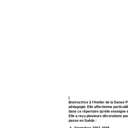
|
|Instructrice à l’Atelier de la Dan
pédagogie. Elle affectionne particul
dans ce répertoire qu’elle enseigne e
Elle a reçu plusieurs décorations pa
passe en Suède :