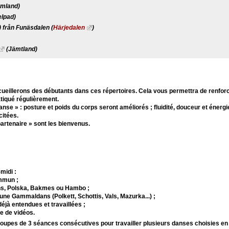
rmland)
lpad)
 från Funäsdalen (
Härjedalen
)
(Jämtland)
ueillerons des débutants dans ces répertoires. Cela vous permettra de renfor
atiqué régulièrement.
se » : posture et poids du corps seront améliorés ; fluidité, douceur et énerg
citées.
rtenaire » sont les bienvenus.
midi :
mmun ;
s, Polska, Bakmes ou Hambo ;
une Gammaldans (Polkett, Schottis, Vals, Mazurka...) ;
jà entendues et travaillées ;
e de vidéos.
oupes de 3 séances consécutives pour travailler plusieurs danses choisies en f