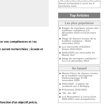
Aucun évènement à venir les 6
prochains mois
Top Articles
Les plus populaires
Stages de musiques issues des
traditions suédoises 2-3
décembre 2023 et 23-24 mars
2024
Stage de danses issues de la
tradition suédoise - 15/16
cer vos compétences et / ou
novembre 2014
Les mercredis d’ALÉSIA -
ie seront recherchées ; écoute et
Année 2014-2015
2025-2026 Les mercredis du
Moulin Vert
Stage de musiques suédoises –
1er et 2 décembre 2012
Au hasard
Master-Class de danses issues
de la tradition norvégienne -
Valdresspringar 07-08
novembre 2026
2025-2026 - L’atelier du
vendredi soir à Brétigny
Prévisions 2020-2021
"30 - 60 - 80"
Les Rencontres à Lurcy-Lévis
2020-2021 sont réorganisées
onction d’un objectif précis.