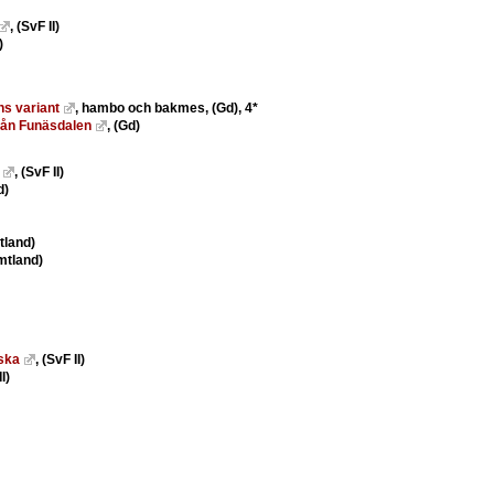
, (SvF II)
)
s variant
, hambo och bakmes, (Gd), 4*
rån Funäsdalen
, (Gd)
, (SvF II)
d)
land)
mtland)
ska
, (SvF II)
II)