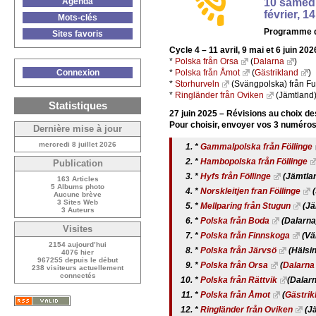
Agenda
10 samedi
février, 1
Mots-clés
Programme d
Sites favoris
Cycle 4 – 11 avril, 9 mai et 6 juin 202
*
Polska från Orsa
(
Dalarna
)
Connexion
*
Polska från Åmot
(
Gästrikland
)
*
Storhurveln
(Svängpolska) från Fu
*
Ringländer från Oviken
(Jämtland
Statistiques
27 juin 2025 – Révisions au choix de
Pour choisir, envoyer vos 3 numéros 
Dernière mise à jour
mercredi 8 juillet 2026
*
Gammalpolska från Föllinge
*
Hambopolska från Föllinge
Publication
*
Hyfs från Föllinge
(Jämtla
163 Articles
5 Albums photo
*
Norskleitjen fran Föllinge
(
Aucune brève
3 Sites Web
*
Mellparing från Stugun
(Jä
3 Auteurs
*
Polska från Boda
(Dalarna
Visites
*
Polska från Finnskoga
(Vä
2154 aujourd’hui
*
Polska från Järvsö
(Hälsin
4076 hier
967255 depuis le début
*
Polska från Orsa
(
Dalarna
238 visiteurs actuellement
connectés
*
Polska från Rättvik
(Dalar
*
Polska från Åmot
(
Gästrik
*
Ringländer från Oviken
(Jä