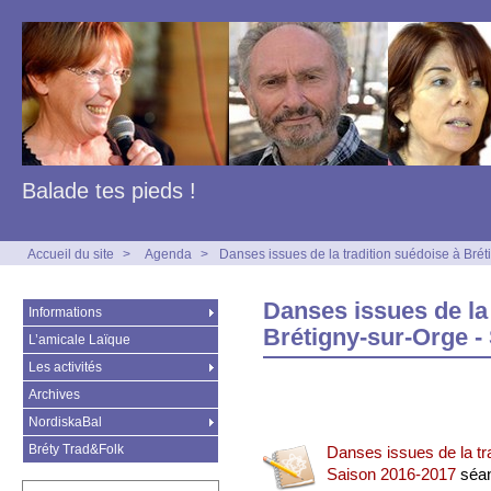
Balade tes pieds !
Accueil du site
>
Agenda
>
Danses issues de la tradition suédoise à Bré
Danses issues de la 
Informations
Brétigny-sur-Orge -
L’amicale Laïque
Les activités
Archives
NordiskaBal
Bréty Trad&Folk
Danses issues de la tr
Saison 2016-2017
séan