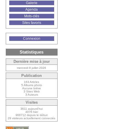
Galerie
Agenda
Mots-clés
Sites favoris
Connexion
Statistiques
Dernière mise à jour
mercredi 8 juillet 2026
Publication
163 Articles
5 Albums photo
Aucune brève
3 Sites Web
3 Auteurs
Visites
3611 aujourd’hui
4076 hier
968712 depuis le début
29 visiteurs actuellement connectés