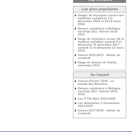
Les plus populaires
Stages de musiques issues des
traditions suédoises 2-3
décembre 2023 et 23-24 mars
2024
Danses suédoises à Brétigny-
sur-Orge (91) - Saison 2014-
2015
Stage de musiques issues de la
tradition suédoise samedi 9 et
dimanche 10 décembre 2017 -
samedi 11 et dimanche 12 mars
2018
Saison 2012-2013 - Atelier du
vendredi
Stage de danses de Suède,
novembre 2011
Au hasard
Janvier-Février 2025 - Le
monde des Bourrées
Danses suédoises à Brétigny-
sur-Orge (91) - Saison 2014-
2015
Les P’Tits Bals 2024-2025
Les dimanches à Gennetines
2014-2015
Saison 2017-2018 - Atelier du
vendredi