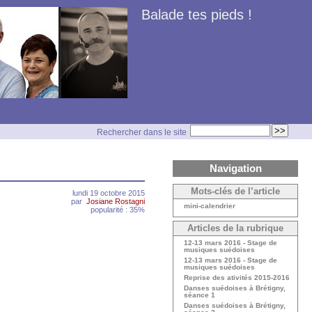
Balade tes pieds !
Rechercher dans le site
Navigation
Mots-clés de l’article
lundi 19 octobre 2015
par
Josiane Rostagni
mini-calendrier
popularité : 35%
Articles de la rubrique
12-13 mars 2016 - Stage de
musiques suédoises
12-13 mars 2016 - Stage de
musiques suédoises
Reprise des ativités 2015-2016
Danses suédoises à Brétigny,
séance 1
Danses suédoises à Brétigny,