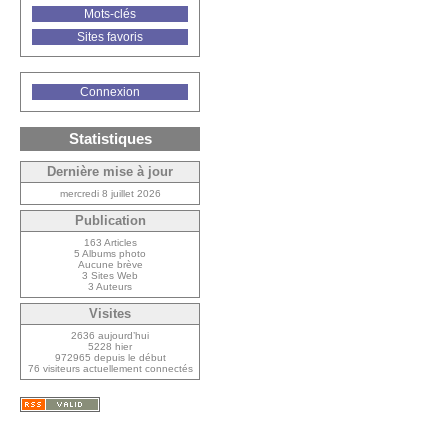
Mots-clés
Sites favoris
Connexion
Statistiques
Dernière mise à jour
mercredi 8 juillet 2026
Publication
163 Articles
5 Albums photo
Aucune brève
3 Sites Web
3 Auteurs
Visites
2636 aujourd’hui
5228 hier
972965 depuis le début
76 visiteurs actuellement connectés