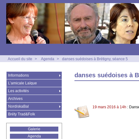
Accueil du site
>
Agenda
>
danses suédoises à Brétigny, séance 5
danses suédoises à B
Informations
L’amicale Laïque
Les activités
Archives
NordiskaBal
19 mars 2016 à 14h
: Dans
Bréty Trad&Folk
Galerie
Agenda