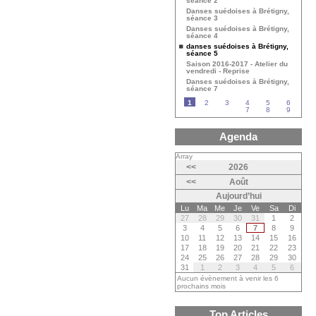
séance 2
Danses suédoises à Brétigny,
séance 3
Danses suédoises à Brétigny,
séance 4
danses suédoises à Brétigny,
séance 5
Saison 2016-2017 - Atelier du
vendredi - Reprise
Danses suédoises à Brétigny,
séance 7
1
2
3
4
5
6
7
8
9
Agenda
Array
<<
2026
<<
Août
Aujourd’hui
Lu
Ma
Me
Je
Ve
Sa
Di
27
28
29
30
31
1
2
3
4
5
6
7
8
9
10
11
12
13
14
15
16
17
18
19
20
21
22
23
24
25
26
27
28
29
30
31
1
2
3
4
5
6
Aucun évènement à venir les 6
prochains mois
Top Articles