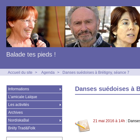
Balade tes pieds !
Accueil du site
>
Agenda
>
Danses suédoises à Brétigny, séance 7
Danses suédoises à B
Informations
L’amicale Laïque
Les activités
Archives
NordiskaBal
21 mai 2016 à 14h
: Danses
Bréty Trad&Folk