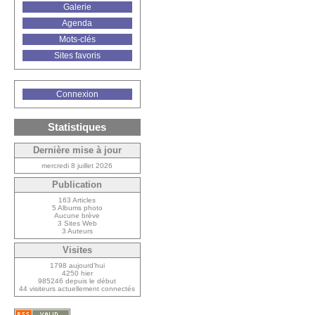
Galerie
Agenda
Mots-clés
Sites favoris
Connexion
Statistiques
Dernière mise à jour
mercredi 8 juillet 2026
Publication
163 Articles
5 Albums photo
Aucune brève
3 Sites Web
3 Auteurs
Visites
1798 aujourd’hui
4250 hier
985246 depuis le début
44 visiteurs actuellement connectés