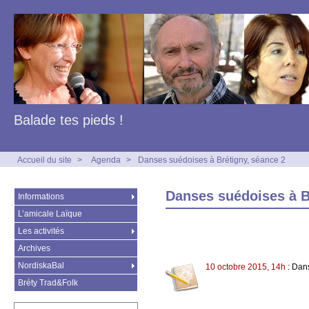
Balade tes pieds !
Accueil du site
>
Agenda
>
Danses suédoises à Brétigny, séance 2
Danses suédoises à B
Informations
L’amicale Laïque
Les activités
Archives
NordiskaBal
10 octobre 2015, 14h
: Dan
Bréty Trad&Folk