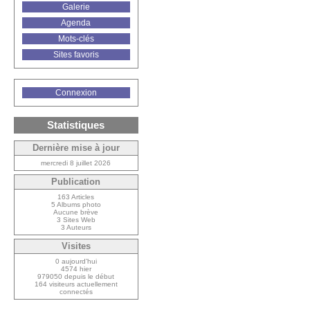
Galerie
Agenda
Mots-clés
Sites favoris
Connexion
Statistiques
Dernière mise à jour
mercredi 8 juillet 2026
Publication
163 Articles
5 Albums photo
Aucune brève
3 Sites Web
3 Auteurs
Visites
0 aujourd’hui
4574 hier
979050 depuis le début
164 visiteurs actuellement
connectés