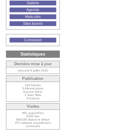
Galerie
Agenda
Mots-clés
Sites favoris
Connexion
Statistiques
Dernière mise à jour
mercredi 8 juillet 2026
Publication
163 Articles
5 Albums photo
Aucune brève
3 Sites Web
3 Auteurs
Visites
891 aujourd’hui
4250 hier
984339 depuis le début
257 visiteurs actuellement
connectés