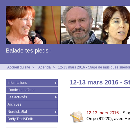
Balade tes pieds !
Accueil du site
>
Agenda
>
12-13 mars 2016 - Stage de musiques suédo
12-13 mars 2016 - 
Informations
L’amicale Laïque
Les activités
Archives
NordiskaBal
12-13 mars 2016
- Sta
Orge (91220), avec Eli
Bréty Trad&Folk