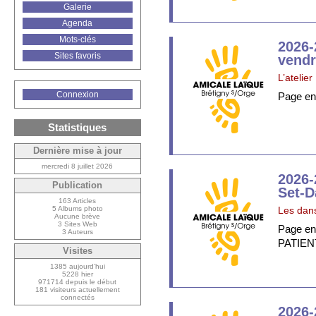
Galerie
Agenda
Mots-clés
2026-
Sites favoris
vendr
L’atelier
Connexion
Page en 
Statistiques
Dernière mise à jour
mercredi 8 juillet 2026
2026-
Publication
Set-D
163 Articles
5 Albums photo
Les dans
Aucune brève
3 Sites Web
Page en
3 Auteurs
PATIE
Visites
1385 aujourd’hui
5228 hier
971714 depuis le début
181 visiteurs actuellement
connectés
2026-