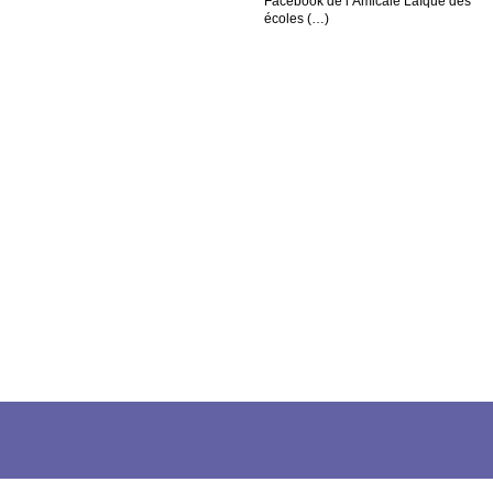
Facebook de l’Amicale Laïque des
écoles (…)