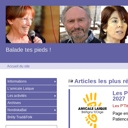
Balade tes pieds !
Accueil du site
Articles les plus r
Informations
L’amicale Laïque
Les P
Les activités
2027
Archives
Les P’Tit
NordiskaBal
Page en
Bréty Trad&Folk
Patienc