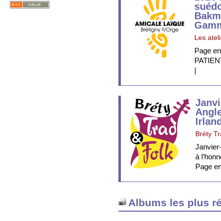
suédo
Bakm
Gamm
Les atel
Page en
PATIE
|
Janvi
Angle
Irlan
Bréty T
Janvier-
à l’honn
Page en 
Albums les plus r