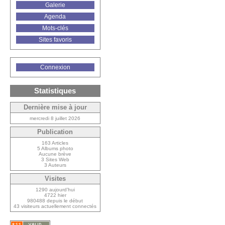
Galerie
Agenda
Mots-clés
Sites favoris
Connexion
Statistiques
Dernière mise à jour
mercredi 8 juillet 2026
Publication
163 Articles
5 Albums photo
Aucune brève
3 Sites Web
3 Auteurs
Visites
1290 aujourd’hui
4722 hier
980488 depuis le début
43 visiteurs actuellement connectés