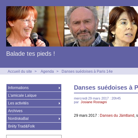
Balade tes pieds !
Accueil du site
>
Agenda
>
Danses suédoises à Paris 14e
Danses suédoises à P
Informations
L’amicale Laïque
mercredi 29 mars 2017 : 20h45
par
Josiane Rostagni
Les activités
Archives
29 mars 2017 :
Danses du Jämtland
, 
NordiskaBal
Bréty Trad&Folk