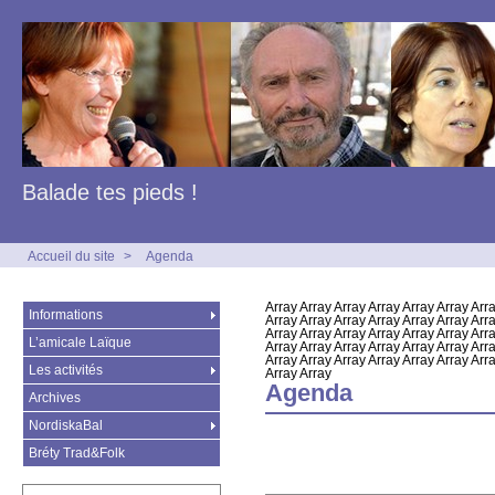
Balade tes pieds !
Accueil du site
>
Agenda
Array Array Array Array Array Array Arra
Informations
Array Array Array Array Array Array Arra
Array Array Array Array Array Array Arra
L’amicale Laïque
Array Array Array Array Array Array Arra
Array Array Array Array Array Array Arra
Les activités
Array Array
Agenda
Archives
NordiskaBal
Bréty Trad&Folk