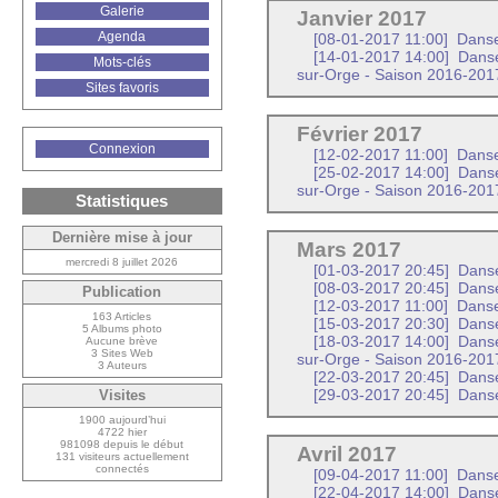
Galerie
Janvier 2017
Agenda
[08-01-2017 11:00]
Danse
[14-01-2017 14:00]
Danses
Mots-clés
sur-Orge - Saison 2016-201
Sites favoris
Février 2017
Connexion
[12-02-2017 11:00]
Danse
[25-02-2017 14:00]
Danses
sur-Orge - Saison 2016-201
Statistiques
Dernière mise à jour
Mars 2017
mercredi 8 juillet 2026
[01-03-2017 20:45]
Danse
[08-03-2017 20:45]
Danse
Publication
[12-03-2017 11:00]
Danse
163 Articles
[15-03-2017 20:30]
Danse
5 Albums photo
[18-03-2017 14:00]
Danses
Aucune brève
3 Sites Web
sur-Orge - Saison 2016-201
3 Auteurs
[22-03-2017 20:45]
Danse
[29-03-2017 20:45]
Danse
Visites
1900 aujourd’hui
4722 hier
981098 depuis le début
Avril 2017
131 visiteurs actuellement
connectés
[09-04-2017 11:00]
Danse
[22-04-2017 14:00]
Danses