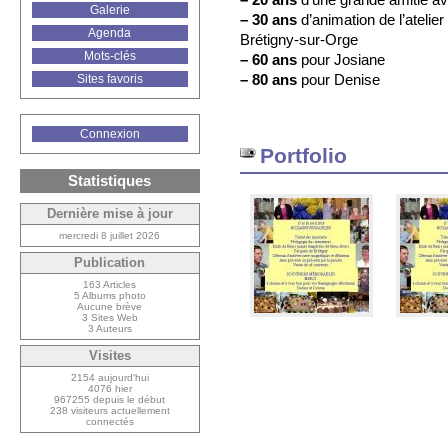
Galerie
–
30 ans
d’animation de l’atelier
Agenda
Brétigny-sur-Orge
Mots-clés
–
60 ans
pour Josiane
–
80 ans
pour Denise
Sites favoris
Connexion
Portfolio
Statistiques
Dernière mise à jour
mercredi 8 juillet 2026
Publication
163 Articles
5 Albums photo
Aucune brève
3 Sites Web
3 Auteurs
Visites
2154 aujourd’hui
4076 hier
967255 depuis le début
238 visiteurs actuellement
connectés