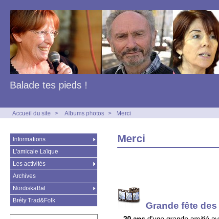
Balade tes pieds !
Accueil du site
>
Albums photos
>
Merci
Merci
Informations
L’amicale Laïque
Les activités
Archives
NordiskaBal
Bréty Trad&Folk
Grande fête des
–
20 ans
d’une grande amitié av