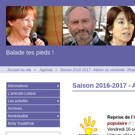
Balade tes pieds !
Accueil du site
>
Agenda
>
Saison 2016-2017 - Atelier du vendredi - Rep
Saison 2016-2017 - A
Informations
L’amicale Laïque
Les activités
Archives
NordiskaBal
Reprise de l’
populaire
:
Bréty Trad&Folk
Vendredi 16 