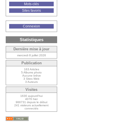
Mots-clés
Sites favoris
Connexion
Statistiques
Dernière mise à jour
mercredi 8 juillet 2026
Publication
163 Articles
5 Albums photo
Aucune brève
3 Sites Web
3 Auteurs
Visites
1630 aujourd’hui
4076 hier
966731 depuis le début
241 visiteurs actuellement
connectés