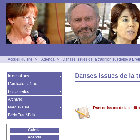
Accueil du site
>
Agenda
>
Danses issues de la tradition suédoise à Bré
Danses issues de la t
Informations
L’amicale Laïque
Les activités
Archives
NordiskaBal
Danses issues de la tradit
Bréty Trad&Folk
Galerie
Agenda