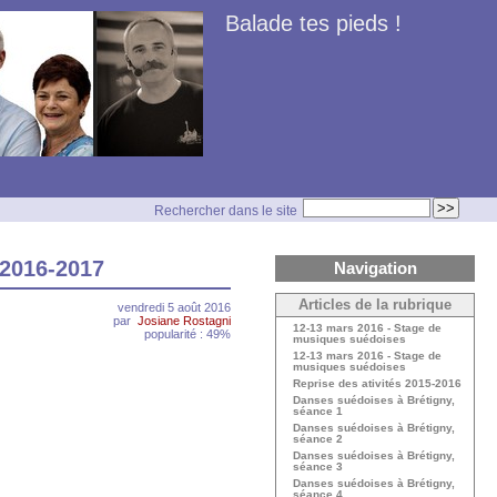
Balade tes pieds !
Rechercher dans le site
 2016-2017
Navigation
Articles de la rubrique
vendredi 5 août 2016
par
Josiane Rostagni
12-13 mars 2016 - Stage de
popularité : 49%
musiques suédoises
12-13 mars 2016 - Stage de
musiques suédoises
Reprise des ativités 2015-2016
Danses suédoises à Brétigny,
séance 1
Danses suédoises à Brétigny,
séance 2
Danses suédoises à Brétigny,
séance 3
Danses suédoises à Brétigny,
séance 4