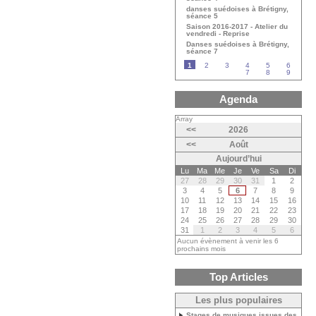
danses suédoises à Brétigny,
séance 5
Saison 2016-2017 - Atelier du
vendredi - Reprise
Danses suédoises à Brétigny,
séance 7
1
2
3
4
5
6
7
8
9
Agenda
Array
<<
2026
<<
Août
Aujourd’hui
Lu
Ma
Me
Je
Ve
Sa
Di
27
28
29
30
31
1
2
3
4
5
6
7
8
9
10
11
12
13
14
15
16
17
18
19
20
21
22
23
24
25
26
27
28
29
30
31
1
2
3
4
5
6
Aucun évènement à venir les 6
prochains mois
Top Articles
Les plus populaires
Stages de musiques issues des